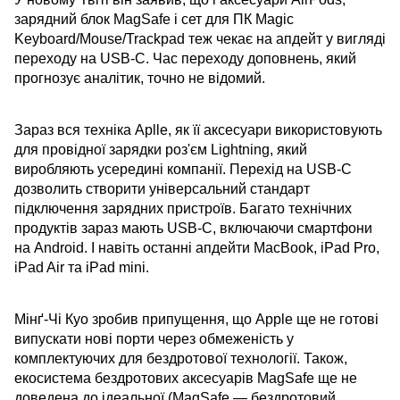
зарядний блок MagSafe і сет для ПК Magic
Keyboard/Mouse/Trackpad теж чекає на апдейт у вигляді
переходу на USB-C. Час переходу доповнень, який
прогнозує аналітик, точно не відомий.
Зараз вся техніка Aplle, як її аксесуари використовують
для провідної зарядки роз'єм Lightning, який
виробляють усередині компанії. Перехід на USB-C
дозволить створити універсальний стандарт
підключення зарядних пристроїв. Багато технічних
продуктів зараз мають USB-C, включаючи смартфони
на Android. І навіть останні апдейти MacBook, iPad Pro,
iPad Air та iPad mini.
Мінґ-Чі Куо зробив припущення, що Apple ще не готові
випускати нові порти через обмеженість у
комплектуючих для бездротової технології. Також,
екосистема бездротових аксесуарів MagSafe ще не
доведена до ідеальної (MagSafe — бездротовий