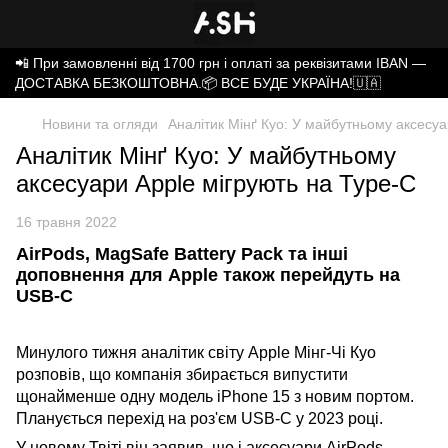
📲 При замовленні від 1700 грн і оплаті за реквізитами IBAN —
ДОСТАВКА БЕЗКОШТОВНА.📦 ВСЕ БУДЕ УКРАЇНА!🇺🇦
Новини та огляди
Аналітик Мінґ Куо: У майбутньому аксесуа
Аналітик Мінґ Куо: У майбутньому
аксесуари Apple мігрують на Type-C
16 травня 2022
AirPods, MagSafe Battery Pack та інші
доповнення для Apple також перейдуть на
USB-C
Минулого тижня аналітик світу Apple Мінг-Чі Куо
розповів, що компанія збирається випустити
щонайменше одну модель iPhone 15 з новим портом.
Планується перехід на роз'єм USB-C у 2023 році.
У новому Твіті він заявив, що і аксесуари AirPods,