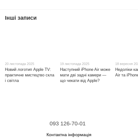
Інші записи
20 листопада 2025
19 листопада 2025
18 вересня 20
Новий логотип Apple TV:
Наступний iPhone Air може
Недоліки ка
практичне мистецтво скла
мати дві задні камери —
Air та iPhon
і світла
що чекати від Apple?
093 126-70-01
Контактна інформація