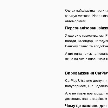
Однак найцікавіша частина 
зреагує миттєво. Наприклад
автомобілем!
Персоналізовані відж
Якщо ви є користувачем iP
погоди, календар, нагадув
Вашому стилю та вподоба
А ще одна приємна новина
якщо ви вже є власником 
Впровадження CarPlay 
CarPlay Ultra вже доступн
популярності, і нещодавно 
Але не тільки нові моделі
дозволить навіть старішим
Чому це важливо для͏ 