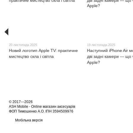
20 листопада 2025
19 листопада 2025
Новий логотип Apple TV: практичне
Наступний iPhone Air 
мистецтво скла і світла
дві задні камери — що 
Apple?
© 2017—2026
ASH Mobile - Online магазин аксесуарів
ФОП Тимошенко А.О. ІПН 3594509976
Мобільна версія