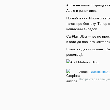
Apple не лише покращ͏ує с͏ві
Apple в ринок авто.
Поглиблення iPho͏ne з автом
також про безпеку. Тепер в
не͏щас͏ний випадок.
CarPlay Ultra — це не прос
в авто до повного контрол
І хоча на даний момент Ca
революції.
Автор:
Тимошенко Ан
Копірайтер та спеціалі