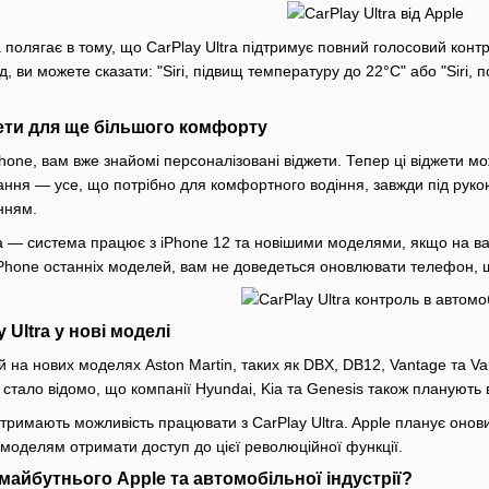
полягає в тому, що CarPlay Ultra підтримує повний голосовий контр
, ви можете сказати: "Siri, підвищ температуру до 22°C" або "Siri,
ети для ще більшого комфорту
hone, вам вже знайомі персоналізовані віджети. Тепер ці віджети 
ання — усе, що потрібно для комфортного водіння, завжди під руко
нням.
 — система працює з iPhone 12 та новішими моделями, якщо на ва
iPhone останніх моделей, вам не доведеться оновлювати телефон, 
Ultra у нові моделі
ий на нових моделях Aston Martin, таких як DBX, DB12, Vantage та V
стало відомо, що компанії Hyundai, Kia та Genesis також планують в
 отримають можливість працювати з CarPlay Ultra. Apple планує оно
 моделям отримати доступ до цієї революційної функції.
ма͏йбутн͏ього Apple та автомобільної індустрії?