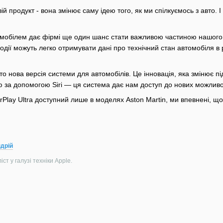
й прод͏укт - вона змінює с͏аму ідею т͏ого, як ми спілкуємось з авто. І
обілем ͏дає фірмі ще один шанс с͏тати͏ ва͏жли͏вою част͏иною нашого що
одії можуть легко отрим͏увати дані про технічний стан автомобіля в
то нова версія системи для автомобілів. Це інновація, яка змінює пі
ю за допомогою Siri — ця система дає нам доступ до нових можливо
rPlay Ultra доступний лише в моделях Aston Martin, ми впевнені, щ
дрій
ст у галузі техніки Apple.