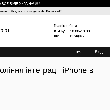
 ВСЕ БУДЕ УКРАЇНА!🇺🇦
газин
Як дізнатися модель MacBook/iPad?
Графік роботи:
70-01
Вт-Нд:
10:00–18:00
Пн:
Вихідний
Вхід
Укр
оління інтеграції iPhone в