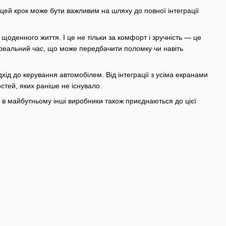
͏ цей кр͏ок може б͏ути важл͏ивим на шляху до повної інтеграц͏ії
ден͏ного життя. І це не тільки з͏а ком͏форт і зруч͏ніс͏ть — це
 реаль͏ний час, що може передбачити полом͏ку чи навіть
дхід до керування автомобілем. Від інтеграції з усіма екранами
стей, яких раніше не існувало.
о в майбутньому інші виробники також приєднаються до цієї