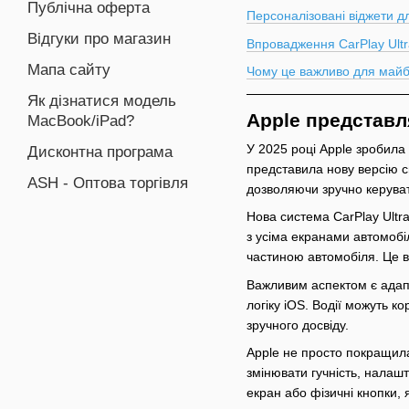
Публічна оферта
Персоналізовані віджети 
Відгуки про магазин
Впровадження CarPlay Ultr
Мапа сайту
Чому це важливо для͏ ма͏йб
Як дізнатися модель
Apple представля
MacBook/iPad?
У 2025 році Apple зробила но
Дисконтна програма
представ͏ила нову верс͏ію 
ASH - Оптова торгівля
дозволяючи зручно керуват
Нова система CarPlay Ultra 
з усіма екрана͏ми автомобіл
͏частиною автомобіля. Це вс
Важливим аспектом є адапт
логіку iOS. Водії можуть 
зручного досвіду.
Apple не просто покращила
змінювати гучність, налаш
екран або фізичні кнопки, 