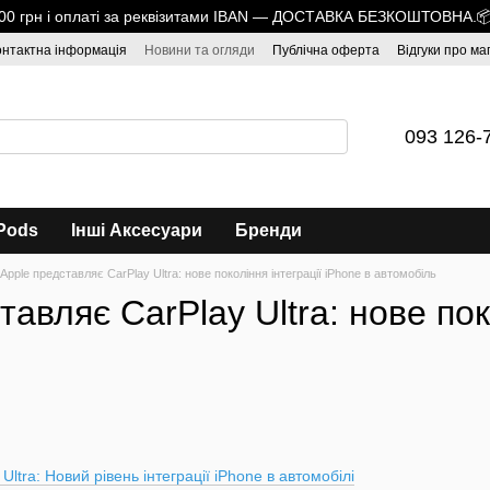
1700 грн і оплаті за реквізитами IBAN — ДОСТАВКА БЕЗКОШТОВНА.
онтактна інформація
Новини та огляди
Публічна оферта
Відгуки про ма
093 126-
Pods
Інші Аксесуари
Бренди
Apple представляє CarPlay Ultra: нове покоління інтеграції iPhone в автомобіль
тавляє CarPlay Ultra: нове пок
Ultra: Новий рівень інтеграції iPhone в автомобілі