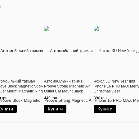
о
томобільний тримач
Автомобільний тримач
Чохол 3D New Year для
ove Block Magnetic Stick-
Proove Strong Magnetic Air
iPhone 16 PRO MAX Merr
Car Mount Magnetic Ring
Outlet Car Mount Black
Christmas Deer
ck
 грн
449 грн
390 грн
Купити
Купити
Купити