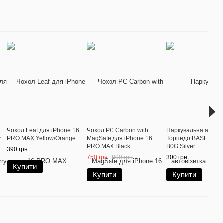
Чохол Leaf для iPhone 16
Чохол PC Carbon with
Паркувальна автові
y
PRO MAX Yellow/Orange
MagSafe для iPhone 16
Торпедо BASEUS 
PRO MAX Black
B0G Silver
390 грн
750 грн
890 грн
300 грн
Купити
Купити
Купити