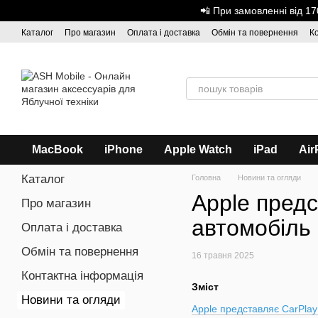
Перейти до основного контенту
📲 При замовленні від 
Каталог
Про магазин
Оплата і доставка
Обмін та повернення
К
Дисконтна програма
ASH - Оптова торгівля
MacBook
iPhone
Apple Watch
iPad
Air
Каталог
Головна
Новини та огляди
Apple предс
Про магазин
автомобіль
Оплата і доставка
Обмін та повернення
16 травня 2025
Контактна інформація
Зміст
Новини та огляди
Apple представляє CarPlay 