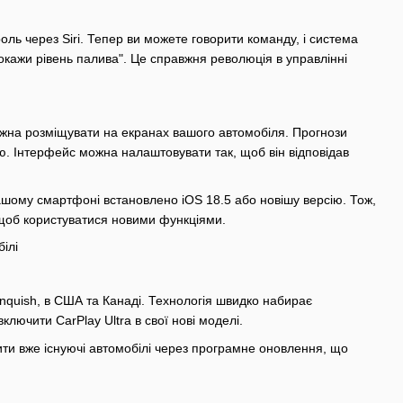
оль через Siri. Тепер ви можете говорити команду, і система
 покажи рівень палива". Це справжня революція в управлінні
можна розміщувати на екранах вашого автомобіля. Прогнози
ю. Інтерфейс можна налаштовувати так, щоб він відповідав
шому смартфоні встановлено iOS 18.5 або новішу версію. Тож,
щоб користуватися новими функціями.
anquish, в США та Канаді. Технологія швидко набирає
ключити CarPlay Ultra в свої нові моделі.
вити вже існуючі автомобілі через програмне оновлення, що