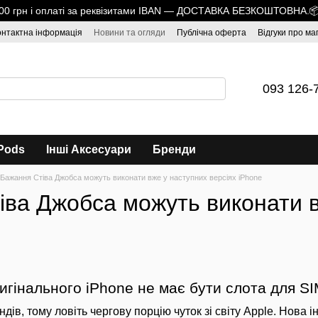
1700 грн і оплаті за реквізитами IBAN — ДОСТАВКА БЕЗКОШТОВНА.
онтактна інформація
Новини та огляди
Публічна оферта
Відгуки про ма
093 126-
Pods
Інші Аксесуари
Бренди
Бажання Стіва Джобса можуть виконати вже у наступних версіях iPhone
іва Джобса можуть виконати в
игінального iPhone не має бути слота для S
ндів, тому ловіть чергову порцію чуток зі світу Apple. Нов