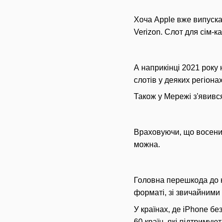
Хоча Apple вже випуска
Verizon. Слот для сім-
А наприкінці 2021 року 
слотів у деяких регіонах
Також у Мережі з'явивс
Враховуючи, що восени 
можна.
Головна перешкода до н
форматі, зі звичайними
У країнах, де iPhone бе
60 країн, які підтримую