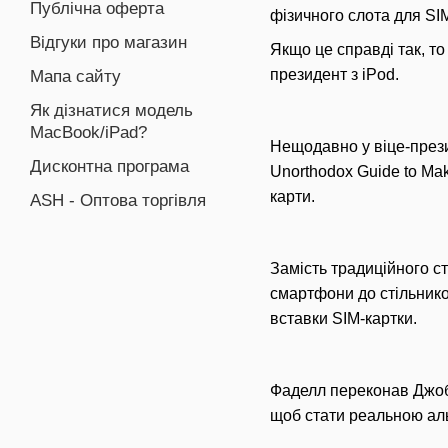
Публічна оферта
фізичного слота для SI
Відгуки про магазин
Якщо це справді так, т
президент з iPod.
Мапа сайту
Як дізнатися модель
MacBook/iPad?
Нещодавно у віце-прези
Дисконтна програма
Unorthodox Guide to Mak
карти.
ASH - Оптова торгівля
Замість традиційного с
смартфони до стільнико
вставки SIM-картки.
Фаделл переконав Джобс
щоб стати реальною ал