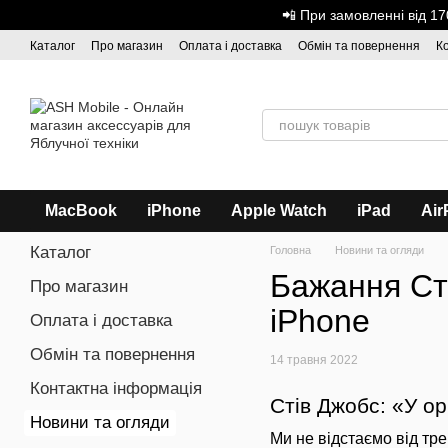
Перейти до основного контенту
📲 При замовленні від 
Каталог
Про магазин
Оплата і доставка
Обмін та повернення
К
Дисконтна програма
ASH - Оптова торгівля
MacBook
iPhone
Apple Watch
iPad
Air
Каталог
Головна
Новини та огляди
Бажання Ст
Про магазин
iPhone
Оплата і доставка
Обмін та повернення
14 травня 2022
Контактна інформація
Стів Джобс: «У ор
Новини та огляди
Ми не відстаємо від тре