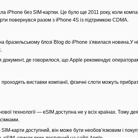
ла iPhone без SIM-картки. Це було ще 2011 року, коли комп
карти повернувся разом з iPhone 4S із підтримкою CDMA.
на бразильському блозі Blog do iPhone з'явилася новина.У 
.
я документ, де говорилося, що Apple рекомендує операторам
проходять виставки компанії, фізичні слоти можуть прибрати
ової технології — eSIM доступна не у всіх країнах. Тому де
 сімками.
з SIM-карти доступний, він може бути необов'язковим і поку
ть eSIM, список яких доступний на сайті Apple.