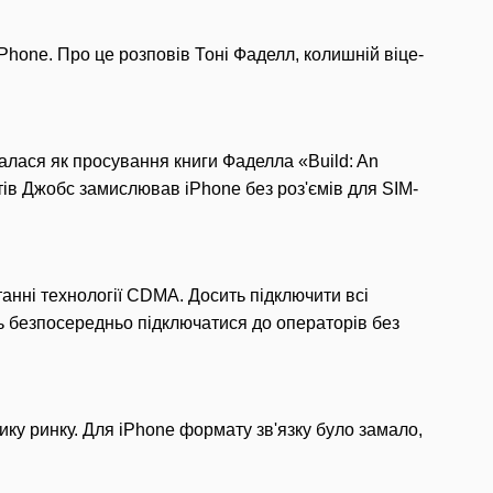
Phone. Про це розповів Тоні Фаделл, колишній віце-
алася як просування книги Фаделла «Build: An
Стів Джобс замислював iPhone без роз'ємів для SIM-
анні технології CDMA. Досить підключити всі
ть безпосередньо підключатися до операторів без
у ринку. Для iPhone формату зв'язку було замало,