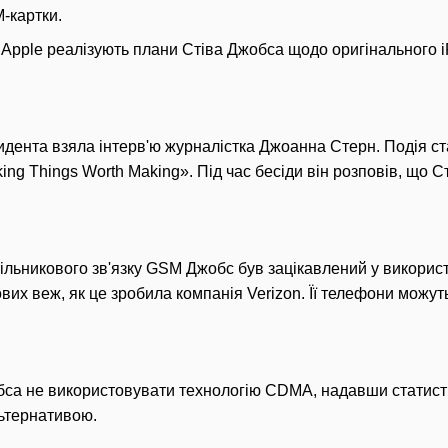
M-картки.
о Apple реалізують плани Стіва Джобса щодо оригінального i
дента взяла інтерв'ю журналістка Джоанна Стерн. Подія ст
ing Things Worth Making». Під час бесіди він розповів, що 
тільникового зв'язку GSM Джобс був зацікавлений у використ
вих веж, як це зробила компанія Verizon. Її телефони можу
а не використовувати технологію CDMA, надавши статистик
ьтернативою.