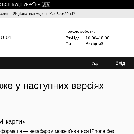
 ВСЕ БУДЕ УКРАЇНА!🇺🇦
газин
Як дізнатися модель MacBook/iPad?
Графік роботи:
70-01
Вт-Нд:
10:00–18:00
Пн:
Вихідний
Вхід
Укр
же у наступних версіях
IM-карти»
а інформація — незабаром може з'явитися iPhone без