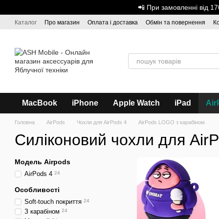
Перейти до основного контенту
📲 При замовленні від 
Каталог
Про магазин
Оплата і доставка
Обмін та повернення
К
Дисконтна програма
ASH - Оптова торгівля
MacBook
iPhone
Apple Watch
iPad
Air
Головна
AirPods
Чохли для AirPods 4
AirPods LOGO з карабіном
Силіконовий чохли для AirP
Модель Airpods
AirPods 4
24
Особливості
Soft-touch покриття
24
З карабіном
24