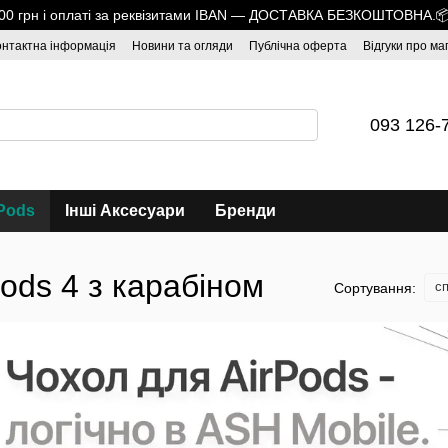
1700 грн і оплаті за реквізитами IBAN — ДОСТАВКА БЕЗКОШТОВНА.
онтактна інформація
Новини та огляди
Публічна оферта
Відгуки про ма
093 126-
Pods
Інші Аксесуари
Бренди
ods 4 з карабіном
сп
Сортування: