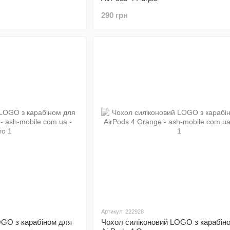
290 грн
Артикул: 222928
OGO з карабіном для
Чохол силіконовий LOGO з карабін