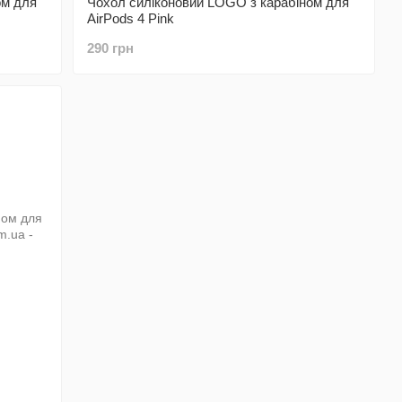
ом для
Чохол силіконовий LOGO з карабіном для
AirPods 4 Pink
290 грн