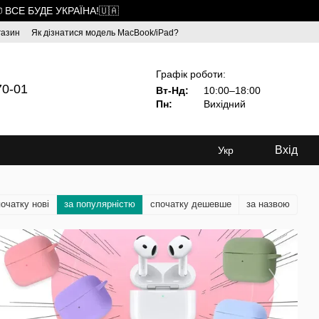
 ВСЕ БУДЕ УКРАЇНА!🇺🇦
газин
Як дізнатися модель MacBook/iPad?
Графік роботи:
70-01
Вт-Нд:
10:00–18:00
Пн:
Вихідний
Вхід
Укр
очатку нові
за популярністю
спочатку дешевше
за назвою