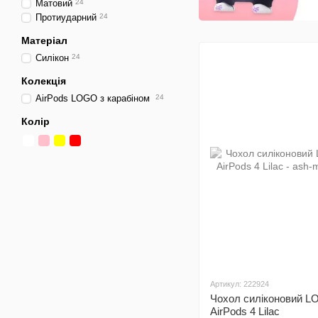
Матовий
24
Протиударний
24
Матеріал
Силікон
24
Колекція
AirPods LOGO з карабіном
24
Колір
Артикул: 222924
Чохол силіконовий L
AirPods 4 Lilac