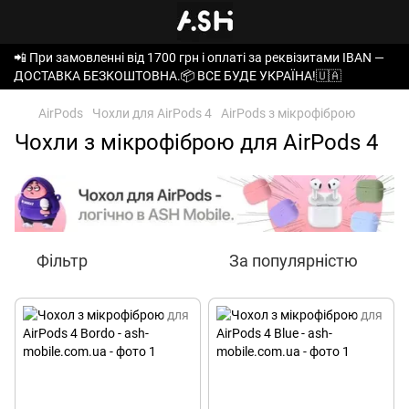
📲 При замовленні від 1700 грн і оплаті за реквізитами IBAN —
ДОСТАВКА БЕЗКОШТОВНА.📦 ВСЕ БУДЕ УКРАЇНА!🇺🇦
AirPods
Чохли для AirPods 4
AirPods з мікрофіброю
Чохли з мікрофіброю для AirPods 4
Фільтр
За популярністю