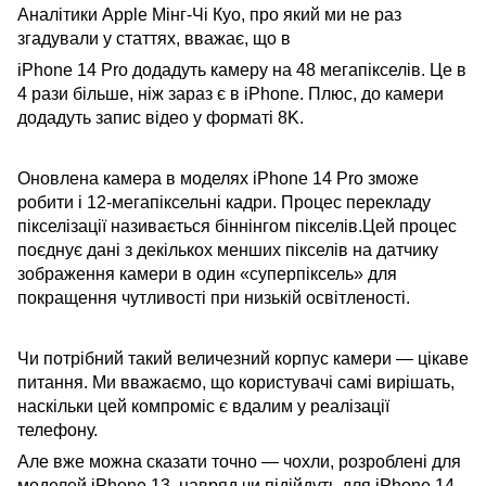
Аналітики Apple Мінг-Чі Куо, про який ми не раз
згадували у статтях, вважає, що в
iPhone 14 Pro додадуть камеру на 48 мегапікселів. Це в
4 рази більше, ніж зараз є в iPhone. Плюс, до камери
додадуть запис відео у форматі 8K.
Оновлена ​​камера в моделях iPhone 14 Pro зможе
робити і 12-мегапіксельні кадри. Процес перекладу
пікселізації називається біннінгом пікселів.Цей процес
поєднує дані з декількох менших пікселів на датчику
зображення камери в один «суперпіксель» для
покращення чутливості при низькій освітленості.
Чи потрібний такий величезний корпус камери — цікаве
питання. Ми вважаємо, що користувачі самі вирішать,
наскільки цей компроміс є вдалим у реалізації
телефону.
Але вже можна сказати точно — чохли, розроблені для
моделей iPhone 13, навряд чи підійдуть для iPhone 14