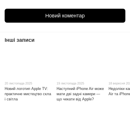
Новий коментар
Інші записи
20 листопада 2025
19 листопада 2025
18 вересня 20
Новий логотип Apple TV:
Наступний iPhone Air може
Недоліки ка
практичне мистецтво скла
мати дві задні камери —
Air та iPhon
і світла
що чекати від Apple?