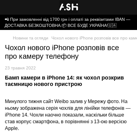
📲 При замовленні від 1700 грн і оплаті за реквізитами IBAN —
ДОСТАВКА БЕЗКОШТОВНА.📦 ВСЕ БУДЕ УКРАЇНА!🇺🇦
Новини та огляди
Чохол нового iPhone розповів все про ка
Чохол нового iPhone розповів все
про камеру телефону
23 травня 2022
Бамп камери в iPhone 14: як чохол розкрив
таємницю нового пристрою
Минулого тижня сайт Weibo залив у Мережу фото. На
ньому зображена серія чохлів для лінійки телефонів —
iPhone 14. Чохли наочно показали, наскільки більше
став корпус смартфона, в порівнянні з 13-ою версією
Apple.