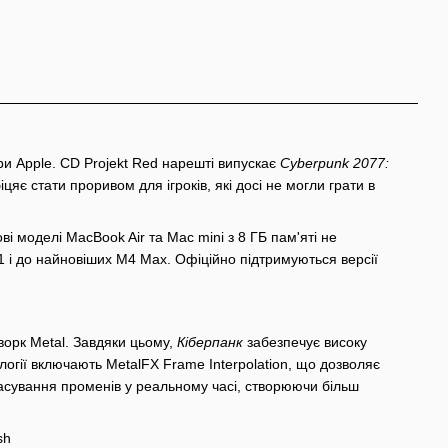
ри Apple. CD Projekt Red нарешті випускає
Cyberpunk 2077:
цяє стати проривом для ігроків, які досі не могли грати в
і моделі MacBook Air та Mac mini з 8 ГБ пам'яті не
M1 і до найновіших M4 Max. Офіційно підтримуються версії
орк Metal. Завдяки цьому,
Кіберпанк
забезпечує високу
логії включають MetalFX Frame Interpolation, що дозволяє
асування променів у реальному часі, створюючи більш