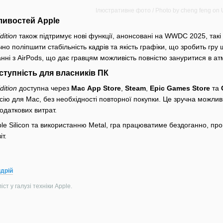
Ілюстративне фото / Photo by cheng feng on
ливостей Apple
dition
також підтримує нові функції, анонсовані на WWDC 2025, так
но поліпшити стабільність кадрів та якість графіки, що зробить гр
анні з AirPods, що дає гравцям можливість повністю зануритися в ат
ступність для власників ПК
dition
доступна через
Mac
App Store
,
Steam
,
Epic Games Store
та
ію для Mac, без необхідності повторної покупки. Це зручна можливі
одаткових витрат.
pple Silicon та використанню Metal, гра працюватиме бездоганно, 
т.
дрій
ст у галузі техніки Apple.