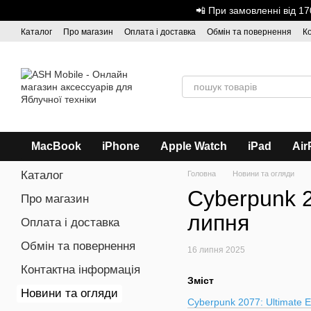
Перейти до основного контенту
📲 При замовленні від 
Каталог
Про магазин
Оплата і доставка
Обмін та повернення
К
Дисконтна програма
ASH - Оптова торгівля
MacBook
iPhone
Apple Watch
iPad
Air
Каталог
Головна
Новини та огляди
Cyberpunk 2
Про магазин
липня
Оплата і доставка
Обмін та повернення
16 липня 2025
Контактна інформація
Зміст
Новини та огляди
Cyberpunk 2077: Ultimate Ed