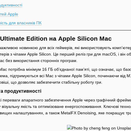
одуктивності
тей Apple
ість для власників ПК
Ultimate Edition на Apple Silicon Mac
важливою новинкою для всіх геймерів, які використовують комп'юте
ерів з чіпами Apple Silicon. Це перший реліз гри для macOS, і він обі
ac без використання сторонніх програм.
Mac потрібна мінімум 16 ГБ об’єднаної пам’яті, що означає, що базов
ема, підтримуються всі Mac з чіпами Apple Silicon, починаючи від 
віші, що дозволяє забезпечити стабільну роботу гри.
та продуктивності
і переваги апаратного забезпечення Apple через графічний фреймв
 візуальну якість та оптимізоване енергоспоживання. Ключові техно
вищих налаштуваннях, а також MetalFX Denoising, яке покращує тр