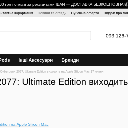
1700 грн і оплаті за реквізитами IBAN — ДОСТАВКА БЕЗКОШТОВНА.
онтактна інформація
Новини та огляди
Публічна оферта
Відгуки про ма
093 126-
Pods
Інші Аксесуари
Бренди
Cyberpunk 2077: Ultimate Edition виходить на Apple Silicon Mac 17 липня
077: Ultimate Edition виходить
ition на Apple Silicon Mac