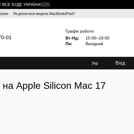
 ВСЕ БУДЕ УКРАЇНА!🇺🇦
газин
Як дізнатися модель MacBook/iPad?
Графік роботи:
70-01
Вт-Нд:
10:00–18:00
Пн:
Вихідний
Вхід
Укр
 на Apple Silicon Mac 17