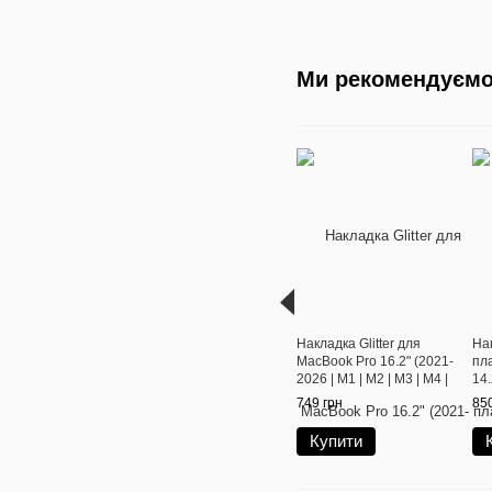
Ми рекомендуєм
Накладка Glitter для
На
MacBook Pro 16.2" (2021-
пл
2026 | M1 | M2 | M3 | M4 |
14.
M5) Lilac/Pink Sand
M3 
749 грн
850
Купити