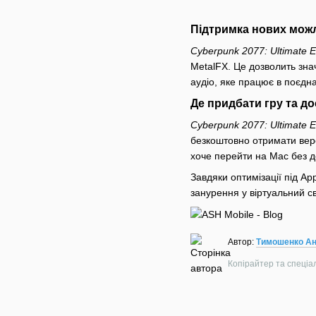
Підтримка нових мож
Cyberpunk 2077: Ultimate E
MetalFX. Це дозволить знач
аудіо, яке працює в поєдн
Де придбати гру та до
Cyberpunk 2077: Ultimate E
безкоштовно отримати верс
хоче перейти на Mac без д
Завдяки оптимізації під A
занурення у віртуальний сві
Автор:
Тимошенко Ан
Копірайтер та спеціалі