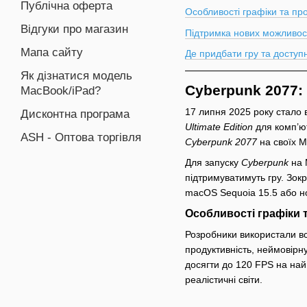
Публічна оферта
Особливості графіки та пр
Відгуки про магазин
Підтримка нових можливос
Мапа сайту
Де придбати гру та доступн
Як дізнатися модель
Cyberpunk 2077: 
MacBook/iPad?
17 липня 2025 року стало 
Дисконтна програма
Ultimate Edition
для комп’ют
ASH - Оптова торгівля
Cyberpunk 2077
на своїх M
Для запуску
Cyberpunk
на 
підтримуватимуть гру. Зокр
macOS Sequoia 15.5 або но
Особливості графіки 
Розробники використали вс
продуктивність, неймовірну
досягти до 120 FPS на най
реалістичні світи.