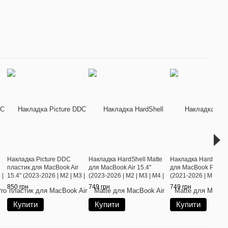
Накладка Picture DDC
Накладка HardShell Matte
Накладка HardShell
пластик для MacBook Air
для MacBook Air 15.4"
для MacBook Pro 16
 |
15.4" (2023-2026 | M2 | M3 |
(2023-2026 | M2 | M3 | M4 |
(2021-2026 | M1 | M2
e
M4 | M5) Marble Beige
M5) Black
M4 | M5) Black
850 грн
749 грн
749 грн
Купити
Купити
Купити