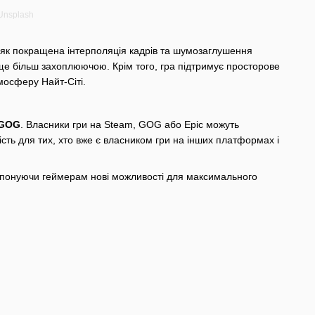
 Unsplash
і як покращена інтерполяція кадрів та шумозаглушення
у ще більш захоплюючою. Крім того, гра підтримує просторове
мосферу Найт-Сіті.
GOG
. Власники гри на Steam, GOG або Epic можуть
сть для тих, хто вже є власником гри на інших платформах і
пропонуючи геймерам нові можливості для максимального