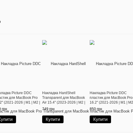
о
кладка Picture DDC
Накладка HardShell
Накладка Picture DDC
астик для MacBook Pro
Transparent для MacBook
пластик для MacBook Pro
2" (2021-2026 | M1 | M2 |
Air 15.4" (2023-2026 | M2 |
16.2" (2021-2026 | M1 | M2
| M4 | M5) Marble Beige
M3 | M4 | M5) Clear
M3 | M4 | M5) Marble Beig
 грн
749 грн
850 грн
Купити
Купити
Купити