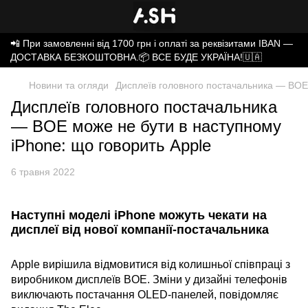
📲 При замовленні від 1700 грн і оплаті за реквізитами IBAN —
ДОСТАВКА БЕЗКОШТОВНА.📦 ВСЕ БУДЕ УКРАЇНА!🇺🇦
Новини та огляди
Дисплеїв головного постачальника — BOE 
Дисплеїв головного постачальника
— BOE може не бути в наступному
iPhone: що говорить Apple
6 травня 2022
Наступні моделі iPhone можуть чекати на
дисплеї від нової компанії-постачальника
Apple вирішила відмовитися від колишньої співпраці з
виробником дисплеїв BOE. Зміни у дизайні телефонів
виключають постачання OLED-панелей, повідомляє