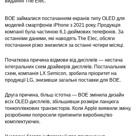
видання The Elec.
BOE займалися постачанням екранів типу OLED для
моделей смартфонів iPhone з 2021 року. Продукція
компанії була частиною 6,1-дюймових телефонів. За
останніми даними, які наводять The Elec, обсяги
постачання різко знизилися за останні чотири місяці.
Початкова причина відмови від дисплеїв — нестача
інтегральних схем драйверів дисплеїв. Постачальник
схем, компанія LX Semicon, зробила пріоритет на
продукції LG, знизивши загальні поставки для BOE.
Друга причина, більш істотна — BOE змінила дизайн
всіх OLED-дисплеїв, збільшивши розміри ланцюга
тонкоплівкових транзисторів. Коли Apple виявили зміну,
розробники попросили припинити виробництво
комплектуючих.