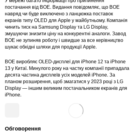
У мережі багато інформації про припинення
постачання від BOE. Видання повідомляє, що BOE
навряд чи буде виключено з ланцюжка поставок
екранів типу OLED для Apple у майбутньому. Компанія
чинить тиск на Samsung Display та LG Display,
змушуючи знизити ціну на конкурентні аналоги. Завод
BOE не зупиняв роботу і швидше за все керівництво
шукає обхідні шляхи для продукції Apple.
BOE виробляє OLED-дисплеї для iPhone 12 та iPhone
13 у Китаї. Минулого року на частку компанії припадала
десята частина дисплеїв усіх моделей iPhone. За
планом розширення, щоб змагатися у 2023 році з LG
Display — іншим великим постачальником екранів для
iPhone.
Обговорення