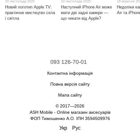
20 листопада 2025
19 листопада 2025
18 вересня 20
Новий логотип Apple TV:
Наступний iPhone Air може
Недоліки ка
практичне мистецтво скла
мати дві задні камери —
Air та iPhon
і світла
що чекати від Apple?
093 126-70-01
Контактна інформація
Повна версія сайту
Мапа сайту
© 2017—2026
ASH Mobile - Online магазин аксесуарів
ФОП Тимошенко А.О. ІПН 3594509976
Укр
Рус