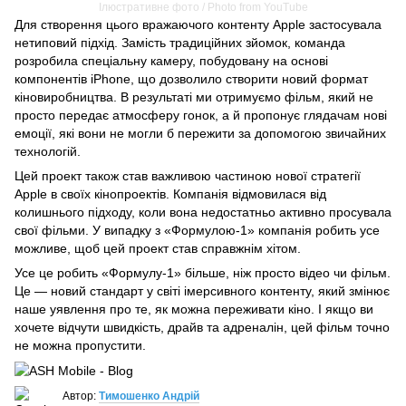
Ілюстративне фото / Photo from YouTube
Для створення цього вражаючого контенту Apple застосувала
нетиповий підхід. Замість традиційних зйомок, команда
розробила спеціальну камеру, побудовану на основі
компонентів iPhone, що дозволило створити новий формат
кіновиробництва. В результаті ми отримуємо фільм, який не
просто передає атмосферу гонок, а й пропонує глядачам нові
емоції, які вони не могли б пережити за допомогою звичайних
технологій.
Цей проект також став важливою частиною нової стратегії
Apple в своїх кінопроектів. Компанія відмовилася від
колишнього підходу, коли вона недостатньо активно просувала
свої фільми. У випадку з «Формулою-1» компанія робить усе
можливе, щоб цей проект став справжнім хітом.
Усе це робить «Формулу-1» більше, ніж просто відео чи фільм.
Це — новий стандарт у світі імерсивного контенту, який змінює
наше уявлення про те, як можна переживати кіно. І якщо ви
хочете відчути швидкість, драйв та адреналін, цей фільм точно
не можна пропустити.
Автор:
Тимошенко Андрій