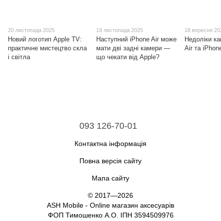
20 листопада 2025
19 листопада 2025
18 вересня 20
Новий логотип Apple TV:
Наступний iPhone Air може
Недоліки ка
практичне мистецтво скла
мати дві задні камери —
Air та iPhon
і світла
що чекати від Apple?
093 126-70-01
Контактна інформація
Повна версія сайту
Мапа сайту
© 2017—2026
ASH Mobile - Online магазин аксесуарів
ФОП Тимошенко А.О. ІПН 3594509976