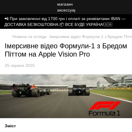
📲 При замовленні від 1700 грн і оплаті за реквізитами IBAN —
ДОСТАВКА БЕЗКОШТОВНА.📦 ВСЕ БУДЕ УКРАЇНА!🇺🇦
Новини та огляди
Імерсивне відео Формули-1 з Бредом Пітто
Імерсивне відео Формули-1 з Бредом
Піттом на Apple Vision Pro
25 червня 2025
Зміст