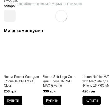
Копірайтер та спеціаліст у галузі техніки Apple.
Ми рекомендуємо
Чохол Pocket Case для
Чохол Soft Logo Case
Чохол Nofelet MA
iPhone 16 PRO MAX
для iPhone 16 PRO
with MagSafe для
Clear
MAX Glycine
iPhone 16 PRO M
Pink Sand
250 грн
390 грн
420 грн
Купити
Купити
Купити