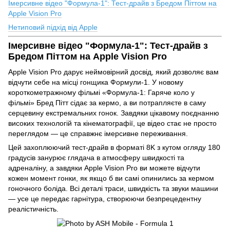
Імерсивне відео "Формула-1": Тест-драйв з Бредом Піттом на
Apple Vision Pro
Нетиповий підхід від Apple
Імерсивне відео "Формула-1": Тест-драйв з
Бредом Піттом на Apple Vision Pro
Apple Vision Pro дарує неймовірний досвід, який дозволяє вам
відчути себе на місці гонщика Формули-1. У новому
короткометражному фільмі «Формула-1: Гаряче коло у
фільмі» Бред Пітт сідає за кермо, а ви потрапляєте в саму
серцевину екстремальних гонок. Завдяки цікавому поєднанню
високих технологій та кінематографії, це відео стає не просто
переглядом — це справжнє імерсивне переживання.
Цей захоплюючий тест-драйв в форматі 8K з кутом огляду 180
градусів занурює глядача в атмосферу швидкості та
адреналіну, а завдяки Apple Vision Pro ви можете відчути
кожен момент гонки, як якщо б ви самі опинились за кермом
гоночного боліда. Всі деталі траси, швидкість та звуки машини
— усе це передає гарнітура, створюючи безпрецедентну
реалістичність.