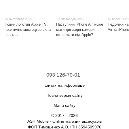
20 листопада 2025
19 листопада 2025
18 вересня 20
Новий логотип Apple TV:
Наступний iPhone Air може
Недоліки ка
практичне мистецтво скла
мати дві задні камери —
Air та iPhon
і світла
що чекати від Apple?
093 126-70-01
Контактна інформація
Повна версія сайту
Мапа сайту
© 2017—2026
ASH Mobile - Online магазин аксесуарів
ФОП Тимошенко А.О. ІПН 3594509976