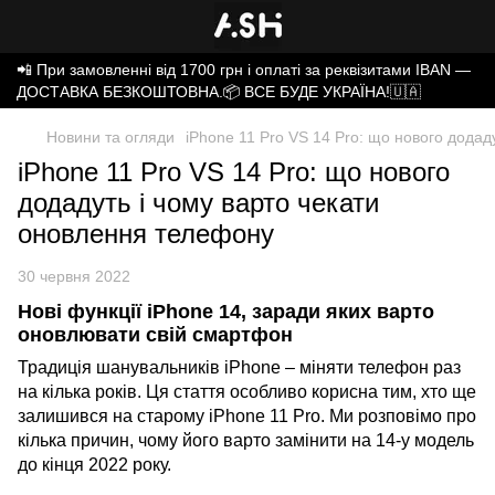
📲 При замовленні від 1700 грн і оплаті за реквізитами IBAN —
ДОСТАВКА БЕЗКОШТОВНА.📦 ВСЕ БУДЕ УКРАЇНА!🇺🇦
Новини та огляди
iPhone 11 Pro VS 14 Pro: що нового додад
iPhone 11 Pro VS 14 Pro: що нового
додадуть і чому варто чекати
оновлення телефону
30 червня 2022
Нові функції iPhone 14, заради яких варто
оновлювати свій смартфон
Традиція шанувальників iPhone – міняти телефон раз
на кілька років. Ця стаття особливо корисна тим, хто ще
залишився на старому iPhone 11 Pro. Ми розповімо про
кілька причин, чому його варто замінити на 14-у модель
до кінця 2022 року.