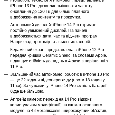
ProMotion: Технологія ProMotion, представлена ​​в
iPhone 13 Pro, дозволяє змінювати частоту
оновлення до 120 Гц для більш плавного
відображення контенту та прокрутки.
Автономний дисплей: iPhone 14 Pro отримає
постійно увімкнений дисплей. На панелі
відображаються дата, час та віджети програм.
Наприклад, крокомір та лічильник калорій.
Керамічний екран: представлена ​​в iPhone 12 Pro
передня кришка Ceramic Shield, за словами Apple,
підвищує стійкість до падінь в 4 рази в порівнянні з
11 Pro.
Збільшений час автономної роботи: в iPhone 13 Pro
— це 22 години відеоперегляду (проти 18 годин у
11-ки). За чутками, у iPhone 14 Pro ємність батареї
буде ще більшою.
Апгрейд камери: перехід на 14 Pro відкриє
користувачам модифікації, на кшталт основного
модуля на 48 мегапікселів, ширококутний об'єктив,