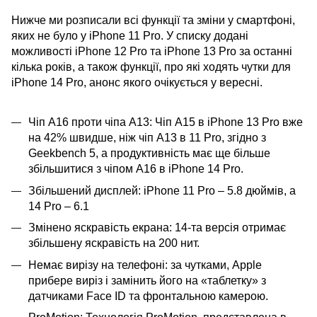
Нижче ми розписали всі функції та зміни у смартфоні,
яких не було у iPhone 11 Pro. У списку додані
можливості iPhone 12 Pro та iPhone 13 Pro за останні
кілька років, а також функції, про які ходять чутки для
iPhone 14 Pro, анонс якого очікується у вересні.
Чіп A16 проти чіпа A13: Чіп A15 в iPhone 13 Pro вже
на 42% швидше, ніж чіп A13 в 11 Pro, згідно з
Geekbench 5, а продуктивність має ще більше
збільшитися з чіпом A16 в iPhone 14 Pro.
Збільшений дисплей: iPhone 11 Pro – 5.8 дюймів, а
14 Pro – 6.1
Змінено яскравість екрана: 14-та версія отримає
збільшену яскравість на 200 нит.
Немає вирізу на телефоні: за чутками, Apple
прибере виріз і замінить його на «таблетку» з
датчиками Face ID та фронтальною камерою.