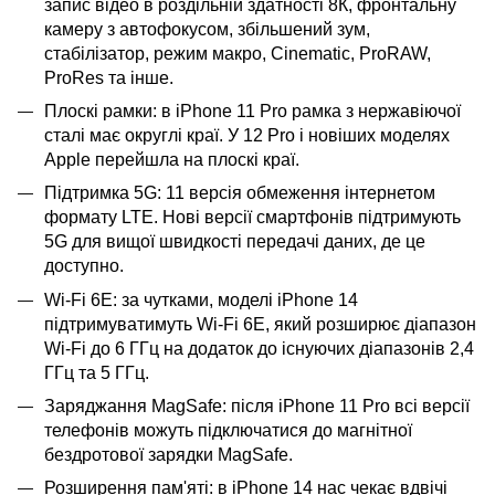
запис відео в роздільній здатності 8К, фронтальну
камеру з автофокусом, збільшений зум,
стабілізатор, режим макро, Cinematic, ProRAW,
ProRes та інше.
Плоскі рамки: в iPhone 11 Pro рамка з нержавіючої
сталі має округлі краї. У 12 Pro і новіших моделях
Apple перейшла на плоскі краї.
Підтримка 5G: 11 версія обмеження інтернетом
формату LTE. Нові версії смартфонів підтримують
5G для вищої швидкості передачі даних, де це
доступно.
Wi-Fi 6E: за чутками, моделі iPhone 14
підтримуватимуть Wi-Fi 6E, який розширює діапазон
Wi-Fi до 6 ГГц на додаток до існуючих діапазонів 2,4
ГГц та 5 ГГц.
Заряджання MagSafe: після iPhone 11 Pro всі версії
телефонів можуть підключатися до магнітної
бездротової зарядки MagSafe.
Розширення пам'яті: в iPhone 14 нас чекає вдвічі