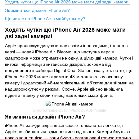
Ходять чутки що iPhone Air 2026 може мати дві задні камери!
Як зміниться дизайн iPhone Air?
Що чекає на iPhone Air в майбутньому?
Ходять чутки що iPhone Air 2026 може мати
дві задні камери!
Apple продовжує дивувати нас своїми інноваціями, і тепер в
черзі — новий iPhone Air. Відомо, що наступна версія
смартфона може отримати не одну, а цілих дві камери. Чутки і
витоки інформації з китайських джерел, зокрема від
популярного інсайдера Digital Chat Station, вказують на те, що
iPhone Air 2026 може отримати 48-мегапіксельну основну
камеру і додатковий 48-мегапіксельний об'єктив для зйомки на
надширококутному режимі. Схоже, Apple дійсно вирішила
підняти планку у своїй лінійці надтонких смартфонів.
Ілюстративне фото / Photo by ASH Mobile
Як зміниться дизайн iPhone Air?
iPhone Air завжди відрізнявся своєю тонкістю та легкістю, і
Apple не збирається відмовлятися від цього. Камери йдуть за
новою концепцією — вони будуть розташовані горизонтально,