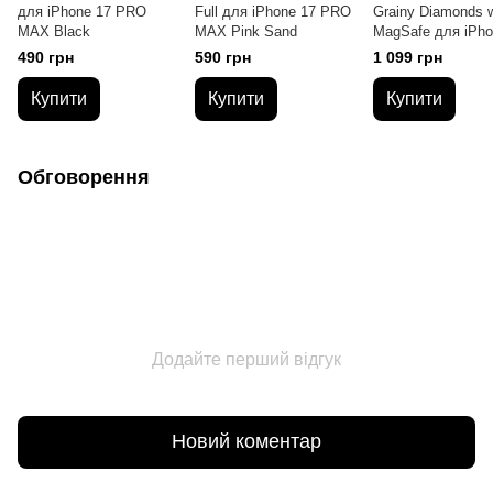
для iPhone 17 PRO
Full для iPhone 17 PRO
Grainy Diamonds w
MAX Black
MAX Pink Sand
MagSafe для iPho
PRO MAX Navy B
490 грн
590 грн
1 099 грн
Купити
Купити
Купити
Обговорення
Додайте перший відгук
Новий коментар