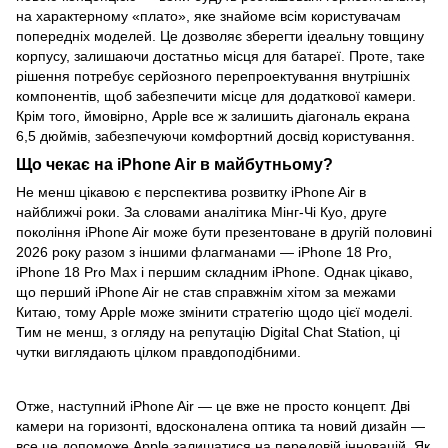
на характерному «плато», яке знайоме всім користувачам
попередніх моделей. Це дозволяє зберегти ідеальну товщину
корпусу, залишаючи достатньо місця для батареї. Проте, таке
рішення потребує серйозного перепроектування внутрішніх
компонентів, щоб забезпечити місце для додаткової камери.
Крім того, ймовірно, Apple все ж залишить діагональ екрана
6,5 дюймів, забезпечуючи комфортний досвід користування.
Що чекає на iPhone Air в майбутньому?
Не менш цікавою є перспектива розвитку iPhone Air в
найближчі роки. За словами аналітика Мінг-Чі Куо, друге
покоління iPhone Air може бути презентоване в другій половині
2026 року разом з іншими флагманами — iPhone 18 Pro,
iPhone 18 Pro Max і першим складним iPhone. Однак цікаво,
що перший iPhone Air не став справжнім хітом за межами
Китаю, тому Apple може змінити стратегію щодо цієї моделі.
Тим не менш, з огляду на репутацію Digital Chat Station, ці
чутки виглядають цілком правдоподібними.
Отже, наступний iPhone Air — це вже не просто концепт. Дві
камери на горизонті, вдосконалена оптика та новий дизайн —
все це допоможе Apple залишатися на передовій інновацій. Як