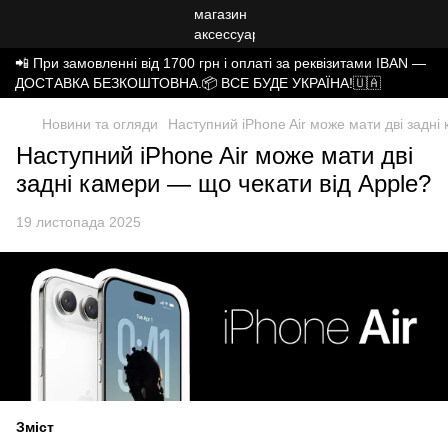
📲 При замовленні від 1700 грн і оплаті за реквізитами IBAN —
ДОСТАВКА БЕЗКОШТОВНА.📦 ВСЕ БУДЕ УКРАЇНА!🇺🇦
Новини та огляди
Наступний iPhone Air може мати дві задні
Наступний iPhone Air може мати дві
задні камери — що чекати від Apple?
19 листопада 2025
Зміст