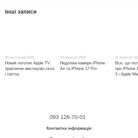
Інші записи
20 листопада 2025
18 вересня 2025
11 вересня 20
Новий логотип Apple TV:
Недоліки камери iPhone
Все, що пот
практичне мистецтво скла
Air та iPhone 17 Pro
про iPhone 
і світла
3 і Apple Wa
093 126-70-01
Контактна інформація