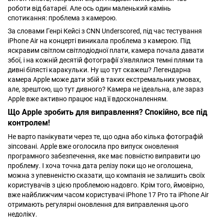
роботи від батареї. Але ось один маленький камінь
спотикання: проблема з камерою.
За словами Генрі Кейсі з CNN Underscored, під час тестування
iPhone Air на концерті виникала проблема з камерою. Під
яскравим світлом світлодіодної плати, камера почала давати
збої, і на кожній десятій фотографії з'являлися темні плями та
дивні білясті каракульки. Ну що тут скажеш? Легендарна
камера Apple може дати збій в таких екстремальних умовах,
але, зрештою, що тут дивного? Камера не ідеальна, але зараз
Apple вже активно працює над її вдосконаленням.
Що Apple зробить для виправлення? Спокійно, все під
контролем!
Не варто панікувати через те, що одна або кілька фотографій
зіпсовані. Apple вже оголосила про випуск оновлення
програмного забезпечення, яке має повністю виправити цю
проблему. І хоча точна дата релізу поки що не оголошена,
можна з упевненістю сказати, що компанія не залишить своїх
користувачів з цією проблемою надовго. Крім того, ймовірно,
вже найближчим часом користувачі iPhone 17 Pro та iPhone Air
отримають регулярні оновлення для виправлення цього
недоліку.