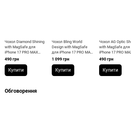
Чохол Diamond Shining
Чохол Bling World
Чохол AG Optic Sh
with MagSafe для
Design with MagSafe
with MagSafe для
iPhone 17 PRO MAX
для iPhone 17 PRO MAX
iPhone 17 PRO MA
Deep Purple
Orange
490 грн
1 099 грн
490 грн
Купити
Купити
Купити
Обговорення