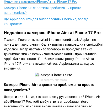
Недоліки з камерою iPhone Air та iPhone 17 Pro
Камера iPhone Air: справжня проблема чи просто
випадковість?
Що Apple зробить для виправлення? Спокійно, все під
контролем!
Недоліки з камерою iPhone Air та iPhone 17 Pro
Технології не стоять на місці, і кожен новий реліз Apple – це
привід для захоплення. Однак навіть у найкращих є свої дрібні
недоліки. Тепер настав час поговорити про одну з таких
дрібничок, яка на певний час змусила навіть прихильників
Apple бити на сполох. Проблеми з камерою у iPhone Air та
iPhone 17 Pro — але не хвилюйтесь, Apple вже на шляху до
вирішення.
Ілюстративне фото
Камера iPhone Air: справжня проблема чи просто
випадковість?
Якщо ти один із тих, хто вже взяв у руки новенький iPhone Air
або iPhone 17 Pro, тобі, мабуть, вже сподобалася його
витонченість, яскравий екран і надзвичайно довгий час