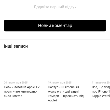
Додайте перший відгук
Новий коментар
Інші записи
20 листопада 2025
19 листопада 2025
11 вересня 20
Новий логотип Apple TV:
Наступний iPhone Air
Все, що пот
практичне мистецтво
може мати дві задні
про iPhone 1
скла і світла
камери — що чекати від
і Apple Watc
Apple?