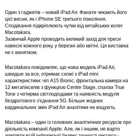
Один з гаджетів – новий iPad Air. Фанати чекають його
цієї весни, як і iPhone SE третього покоління.
Сподівання підкріплюють чутки від китайських колег
Macotakara.
Зазвичай Apple проводить великий захід для преси
навесні кожного року, у березні або квітні. Ця виставка
не є винятком.
Macotakara повідомляє, що нова модель iPad Air,
швидше за все, отримає схожі з iPad mini
характеристики: чіп A15 Bionic, фронтальна камера на
12 мегапікселів з функцією Centre Stage, спалах True
Tone з чотирма світлодіодами та наявність модуля
бездротового з'єднання 5G. Більше жодних
кардинальних змін iPad Air аналітики не віщують.
Macotakara – один із головних аналітичних ресурсів про
діяльність компанії Apple. Але, як і іншим, не варто
довіряти всій інформації (індекс точності ресурсу -