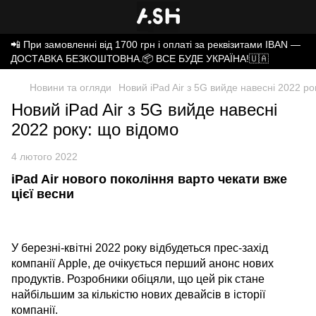
📲 При замовленні від 1700 грн і оплаті за реквізитами IBAN —
ДОСТАВКА БЕЗКОШТОВНА.📦 ВСЕ БУДЕ УКРАЇНА!🇺🇦
Новини та огляди
Новий iPad Air з 5G вийде навесні 2022 ро
Новий iPad Air з 5G вийде навесні
2022 року: що відомо
4 лютого 2022
iPad Air нового покоління варто чекати вже
цієї весни
У березні-квітні 2022 року відбудеться прес-захід
компанії Apple, де очікується перший анонс нових
продуктів. Розробники обіцяли, що цей рік стане
найбільшим за кількістю нових девайсів в історії
компанії.