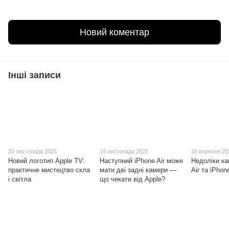
Новий коментар
Інші записи
20 листопада 2025
19 листопада 2025
18 вересня 20
Новий логотип Apple TV:
Наступний iPhone Air може
Недоліки ка
практичне мистецтво скла
мати дві задні камери —
Air та iPhon
і світла
що чекати від Apple?