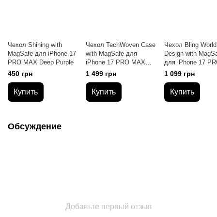
Чехол Shining with
Чехол TechWoven Case
Чехол Bling World
MagSafe для iPhone 17
with MagSafe для
Design with MagS
PRO MAX Deep Purple
iPhone 17 PRO MAX
для iPhone 17 P
Blue
MAX Purple
450 грн
1 499 грн
1 099 грн
Купить
Купить
Купить
Обсуждение
Добавьте первый отзыв