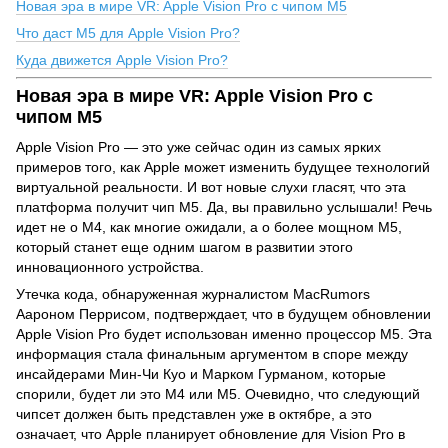
Новая эра в мире VR: Apple Vision Pro с чипом M5
Что даст M5 для Apple Vision Pro?
Куда движется Apple Vision Pro?
Новая эра в мире VR: Apple Vision Pro с
чипом M5
Apple Vision Pro — это уже сейчас один из самых ярких
примеров того, как Apple может изменить будущее технологий
виртуальной реальности. И вот новые слухи гласят, что эта
платформа получит чип M5. Да, вы правильно услышали! Речь
идет не о M4, как многие ожидали, а о более мощном M5,
который станет еще одним шагом в развитии этого
инновационного устройства.
Утечка кода, обнаруженная журналистом MacRumors
Аароном Перрисом, подтверждает, что в будущем обновлении
Apple Vision Pro будет использован именно процессор M5. Эта
информация стала финальным аргументом в споре между
инсайдерами Мин-Чи Куо и Марком Гурманом, которые
спорили, будет ли это M4 или M5. Очевидно, что следующий
чипсет должен быть представлен уже в октябре, а это
означает, что Apple планирует обновление для Vision Pro в