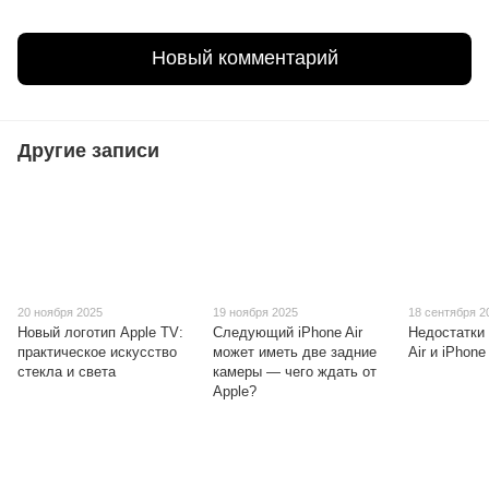
Новый комментарий
Другие записи
20 ноября 2025
19 ноября 2025
18 сентября 2
Новый логотип Apple TV:
Следующий iPhone Air
Недостатки
практическое искусство
может иметь две задние
Air и iPhone
стекла и света
камеры — чего ждать от
Apple?