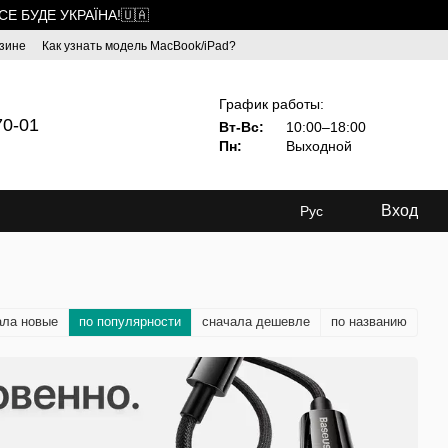
ВСЕ БУДЕ УКРАЇНА!🇺🇦
зине
Как узнать модель MacBook/iPad?
График работы:
70-01
Вт-Вс:
10:00–18:00
Пн:
Выходной
Вход
Рус
ала новые
по популярности
сначала дешевле
по названию