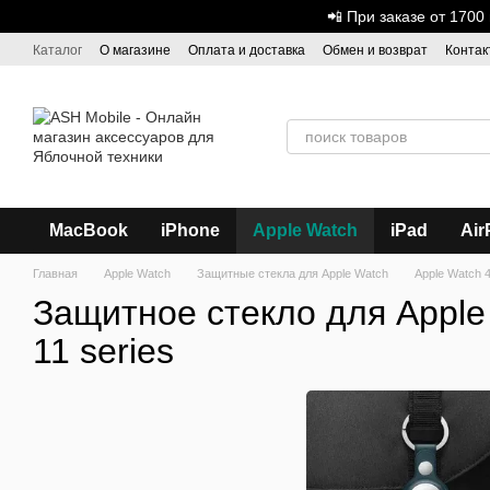
Перейти к основному контенту
📲 При заказе от 170
Каталог
О магазине
Оплата и доставка
Обмен и возврат
Контак
Дисконтная программа
ASH - Оптовая торговля
MacBook
iPhone
Apple Watch
iPad
Air
Главная
Apple Watch
Защитные стекла для Apple Watch
Apple Watch 4
Защитное стекло для Apple
11 series