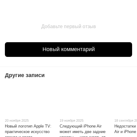
Добавьте первый отзыв
Новый комментарий
Другие записи
20 ноября 2025
19 ноября 2025
18 сентября 2
Новый логотип Apple TV:
Следующий iPhone Air
Недостатки
практическое искусство
может иметь две задние
Air и iPhone