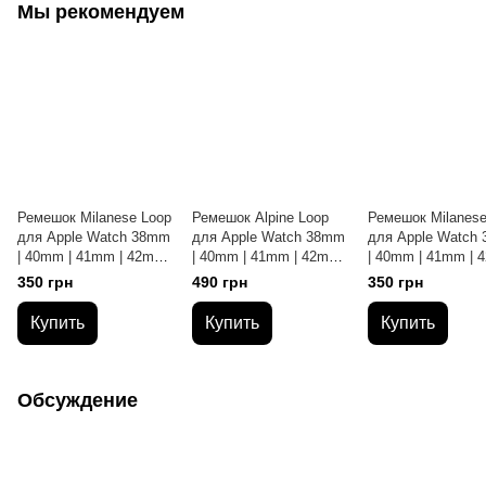
Мы рекомендуем
Ремешок Milanese Loop
Ремешок Alpine Loop
Ремешок Milanese
для Apple Watch 38mm
для Apple Watch 38mm
для Apple Watch
| 40mm | 41mm | 42mm
| 40mm | 41mm | 42mm
| 40mm | 41mm |
(10 | 11 series) Black
(10 | 11 series) Black
(10 | 11 series)
350 грн
490 грн
350 грн
Black/Red
Купить
Купить
Купить
Обсуждение