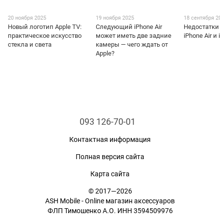
20 ноября 2025
19 ноября 2025
18 сентября 2
Новый логотип Apple TV:
Следующий iPhone Air
Недостатки
практическое искусство
может иметь две задние
iPhone Air и
стекла и света
камеры — чего ждать от
Apple?
093 126-70-01
Контактная информация
Полная версия сайта
Карта сайта
© 2017—2026
ASH Mobile - Online магазин аксессуаров
ФЛП Тимошенко А.О. ИНН 3594509976