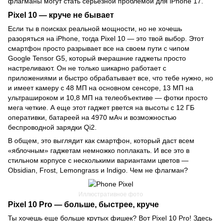
флагманы могут стать серьезной проблемой для iPhone 17.
Pixel 10 — круче не бывает
Если ты в поисках реальной мощности, но не хочешь
разоряться на iPhone, тогда Pixel 10 — это твой выбор. Этот
смартфон просто разрывает все на своем пути с чипом
Google Tensor G5, который вчерашние гаджеты просто
настреливают. Он не только шикарно работает с
приложениями и быстро обрабатывает все, что тебе нужно, но
и имеет камеру с 48 МП на основном сенсоре, 13 МП на
ультрашироком и 10,8 МП на телеобъективе — фотки просто
мега четкие. А еще этот гаджет рвется на высоты с 12 ГБ
оперативки, батареей на 4970 мАч и возможностью
беспроводной зарядки Qi2.
В общем, это выглядит как смартфон, который даст всем
«яблочным» гаджетам немножко поплакать. И все это в
стильном корпусе с несколькими вариантами цветов —
Obsidian, Frost, Lemongrass и Indigo. Чем не флагман?
Иллюстративное фото
Pixel 10 Pro — больше, быстрее, круче
Ты хочешь еще больше крутых фишек? Вот Pixel 10 Pro! Здесь