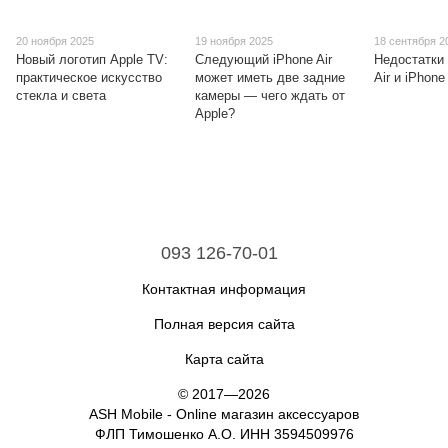
20 ноября 2025
19 ноября 2025
18 сентября 2
Новый логотип Apple TV:
Следующий iPhone Air
Недостатки
практическое искусство
может иметь две задние
Air и iPhone
стекла и света
камеры — чего ждать от
Apple?
093 126-70-01
Контактная информация
Полная версия сайта
Карта сайта
© 2017—2026
ASH Mobile - Online магазин аксессуаров
ФЛП Тимошенко А.О. ИНН 3594509976