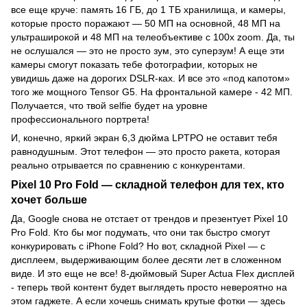
все еще круче: память 16 ГБ, до 1 ТБ хранилища, и камеры,
которые просто поражают — 50 МП на основной, 48 МП на
ультраширокой и 48 МП на телеобъективе с 100x zoom. Да, ты
не ослушался — это не просто зум, это суперзум! А еще эти
камеры смогут показать тебе фотографии, которых не
увидишь даже на дорогих DSLR-ках. И все это «под капотом»
того же мощного Tensor G5. На фронтальной камере - 42 МП.
Получается, что твой selfie будет на уровне
профессионального портрета!
И, конечно, яркий экран 6,3 дюйма LPTPO не оставит тебя
равнодушным. Этот телефон — это просто ракета, которая
реально отрывается по сравнению с конкурентами.
Pixel 10 Pro Fold — складной телефон для тех, кто
хочет больше
Да, Google снова не отстает от трендов и презентует Pixel 10
Pro Fold. Кто бы мог подумать, что они так быстро смогут
конкурировать с iPhone Fold? Но вот, складной Pixel — с
дисплеем, выдерживающим более десяти лет в сложенном
виде. И это еще не все! 8-дюймовый Super Actua Flex дисплей
- теперь твой контент будет выглядеть просто невероятно на
этом гаджете. А если хочешь снимать крутые фотки — здесь