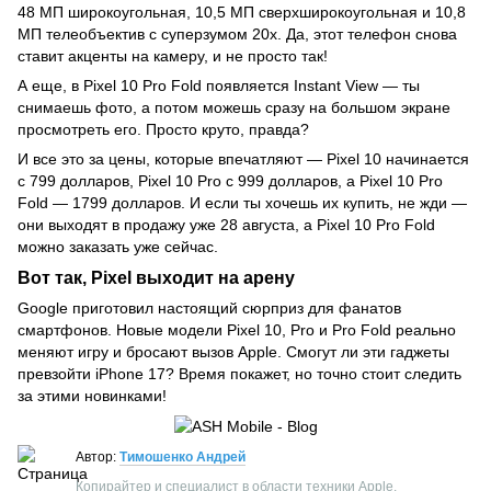
48 МП широкоугольная, 10,5 МП сверхширокоугольная и 10,8
МП телеобъектив с суперзумом 20x. Да, этот телефон снова
ставит акценты на камеру, и не просто так!
А еще, в Pixel 10 Pro Fold появляется Instant View — ты
снимаешь фото, а потом можешь сразу на большом экране
просмотреть его. Просто круто, правда?
И все это за цены, которые впечатляют — Pixel 10 начинается
с 799 долларов, Pixel 10 Pro с 999 долларов, а Pixel 10 Pro
Fold — 1799 долларов. И если ты хочешь их купить, не жди —
они выходят в продажу уже 28 августа, а Pixel 10 Pro Fold
можно заказать уже сейчас.
Вот так, Pixel выходит на арену
Google приготовил настоящий сюрприз для фанатов
смартфонов. Новые модели Pixel 10, Pro и Pro Fold реально
меняют игру и бросают вызов Apple. Смогут ли эти гаджеты
превзойти iPhone 17? Время покажет, но точно стоит следить
за этими новинками!
Автор:
Тимошенко Андрей
Копирайтер и специалист в области техники Apple.