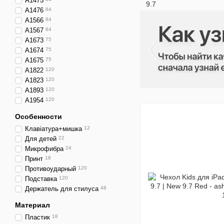
A1475
A1476
84
A1566
84
A1567
84
A1673
75
A1674
75
A1675
75
A1822
120
A1823
120
A1893
120
A1954
120
Особенности
Клавіатура+мишка
12
Для детей
22
Микрофибра
24
Принт
18
Противоударный
120
Подставка
120
Держатель для стилуса
48
Материал
Пластик
18