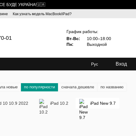
ВСЕ БУДЕ УКРАЇНА!🇺🇦
зине
Как узнать модель MacBook/iPad?
График работы:
70-01
Вт-Вс:
10:00–18:00
Пн:
Выходной
Вход
Рус
ала новые
по популярности
сначала дешевле
по названию
d 10 10.9 2022
iPad 10.2
iPad New 9.7