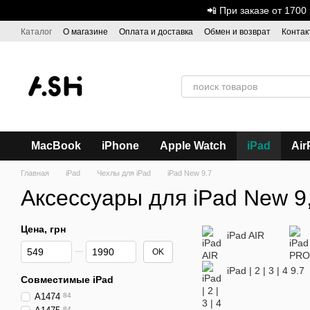
Перейти к основному контенту
📲 При заказе от 170
Каталог
О магазине
Оплата и доставка
Обмен и возврат
Контак
Дисконтная программа
ASH - Оптовая торговля
MacBook
iPhone
Apple Watch
iPad
Air
Главная
iPad
Чехлы для iPad
iPad New 9.7
Аксессуары для iPad New 9
Цена, грн
iPad AIR
От Цена, грн
До Цена, грн
OK
iPad | 2 | 3 | 4 9.7
Совместимые iPad
A1474
84
84