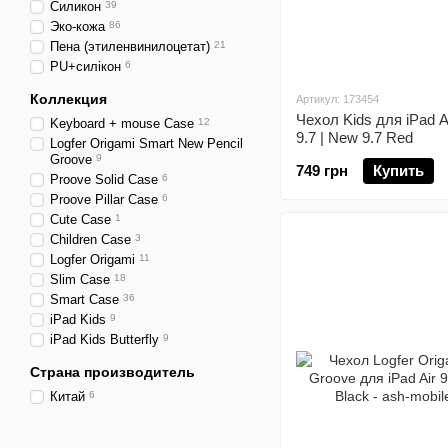
Силикон
39
Эко-кожа
86
Пена (этиленвинилоцетат)
21
PU+силікон
6
Коллекция
Артикул: 173454
Чехол Kids для iPad Air
Keyboard + mouse Case
12
9.7 | New 9.7 Red
Logfer Origami Smart New Pencil
Groove
9
749 грн
Купить
Proove Solid Case
6
Proove Pillar Case
6
Cute Case
1
Children Case
3
Logfer Origami
11
Slim Case
18
Smart Case
36
iPad Kids
9
iPad Kids Butterfly
9
Страна производитель
Китай
6