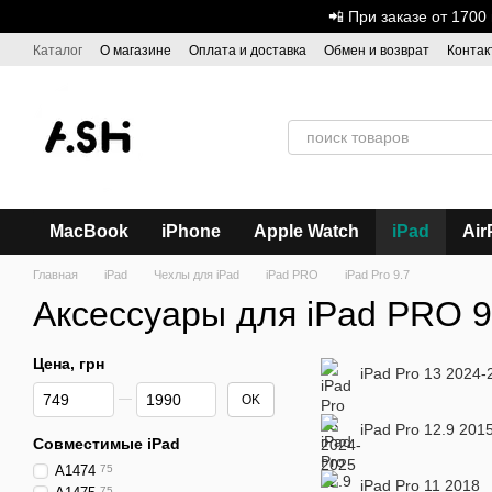
Перейти к основному контенту
📲 При заказе от 170
Каталог
О магазине
Оплата и доставка
Обмен и возврат
Контак
Дисконтная программа
ASH - Оптовая торговля
MacBook
iPhone
Apple Watch
iPad
Air
Главная
iPad
Чехлы для iPad
iPad PRO
iPad Pro 9.7
Аксессуары для iPad PRO 9
Цена, грн
iPad Pro 13 2024-
От Цена, грн
До Цена, грн
OK
iPad Pro 12.9 201
Совместимые iPad
A1474
75
iPad Pro 11 2018
75