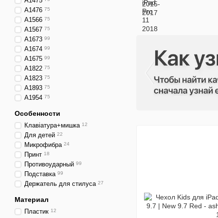
A1475
A1476
75
A1566
75
A1567
75
A1673
99
A1674
99
A1675
99
A1822
75
A1823
75
A1893
75
A1954
75
Особенности
Клавіатура+мишка
12
Для детей
22
Микрофибра
24
Принт
18
Противоударный
99
Подставка
99
Держатель для стилуса
27
Материал
Пластик
12