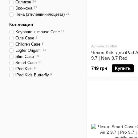
Силикон
24
Эко-кожа
77
Пена (этиленвинилоцетат)
21
Коллекция
Keyboard + mouse Case
12
Cute Case
1
Children Case
3
Артикул: 173454
Logfer Origami
11
Чехол Kids для iPad Air
Slim Case
18
9.7 | New 9.7 Red
Smart Case
36
749 грн
Купить
iPad Kids
9
iPad Kids Butterfly
9