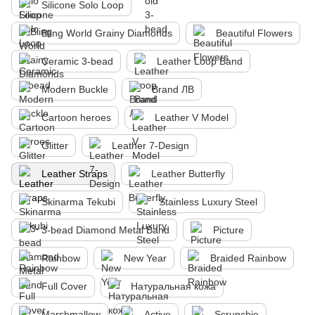
Silicone Solo Loop
Bling World Grainy Diamonds
Beautiful Flowers
Ceramic 3-bead
Leather Loop Band
Modern Buckle
Brand ЛВ
Cartoon heroes
Leather V Model
Glitter
Leather 7-Design
Leather Straps
Leather Butterfly
Skinarma Tekubi
Stainless Luxury Steel
3-bead Diamond Metal Band
Picture
Rainbow
New Year
Braided Rainbow
Full Cover
Натуральная кожа
Marshmallow
Active
Scrunchie