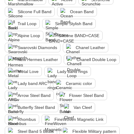
Silicone Full Band
Ocean Band
Trail Loop
Simple Stylish Band
Alpine Loop
Silicone BAND+CASE
Swarovski Diamonds
Chanel Leather
New Hermes Leather
Chanell Double Loop
Metal Love
Lady band rings
Lady band ARC
Ceramic color
Arrow Steel Band
Flower Steel Band
Butterfly Steel Band
Van Cleef
Rhombus
FineWoven Magnetic Link
Steel Band 5 Beats
Flexible Military pattern