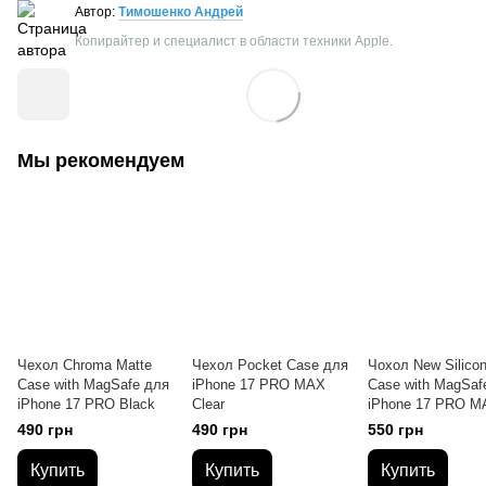
Автор:
Тимошенко Андрей
Копирайтер и специалист в области техники Apple.
Мы рекомендуем
Чехол Chroma Matte
Чехол Pocket Case для
Чохол New Silico
Case with MagSafe для
iPhone 17 PRO MAX
Case with MagSaf
iPhone 17 PRO Black
Clear
iPhone 17 PRO M
Midnight Blue
490 грн
490 грн
550 грн
Купить
Купить
Купить