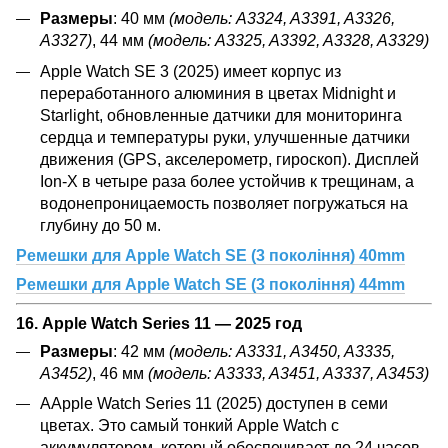
Размеры
: 40 мм
(модель: A3324, A3391, A3326,
A3327)
, 44 мм
(модель: A3325, A3392, A3328, A3329)
Apple Watch SE 3 (2025) имеет корпус из
переработанного алюминия в цветах Midnight и
Starlight, обновленные датчики для мониторинга
сердца и температуры руки, улучшенные датчики
движения (GPS, акселерометр, гироскоп). Дисплей
Ion-X в четыре раза более устойчив к трещинам, а
водонепроницаемость позволяет погружаться на
глубину до 50 м.
Ремешки для Apple Watch SE (3 покоління) 40mm
Ремешки для Apple Watch SE (3 покоління) 44mm
16.
Apple Watch Series 11
—
2025 год
Размеры
: 42 мм
(модель: A3331, A3450, A3335,
A3452)
, 46 мм
(модель: A3333, A3451, A3337, A3453)
AApple Watch Series 11 (2025) доступен в семи
цветах. Это самый тонкий Apple Watch с
аккумулятором, который обеспечивает до 24 часов