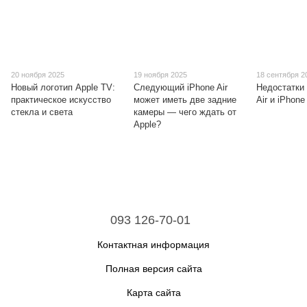
20 ноября 2025
19 ноября 2025
18 сентября 2
Новый логотип Apple TV:
Следующий iPhone Air
Недостатки
практическое искусство
может иметь две задние
Air и iPhone
стекла и света
камеры — чего ждать от
Apple?
093 126-70-01
Контактная информация
Полная версия сайта
Карта сайта