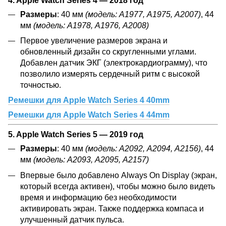
Размеры
: 40 мм
(модель: А1977, А1975, А2007)
, 44
мм
(модель: А1978, А1976, А2008)
Первое увеличение размеров экрана и
обновленный дизайн со скругленными углами.
Добавлен датчик ЭКГ (электрокардиограмму), что
позволило измерять сердечный ритм с высокой
точностью.
Ремешки для Apple Watch Series 4 40mm
Ремешки для Apple Watch Series 4 44mm
5. Apple Watch Series 5 — 2019 год
Размеры
: 40 мм
(модель: А2092, А2094, А2156)
, 44
мм
(модель: А2093, А2095, А2157)
Впервые было добавлено Always On Display (экран,
который всегда активен), чтобы можно было видеть
время и информацию без необходимости
активировать экран. Также поддержка компаса и
улучшенный датчик пульса.