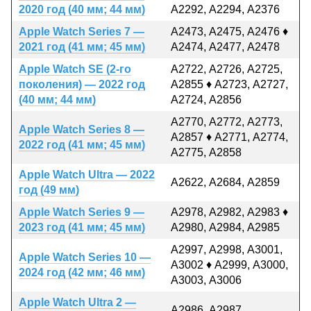
2020 год (40 мм; 44 мм)
А2292, А2294, А2376
Apple Watch Series 7 —
А2473, А2475, А2476 ♦
2021 год (41 мм; 45 мм)
А2474, А2477, А2478
Apple Watch SE (2-го
А2722, А2726, А2725,
поколения) — 2022 год
А2855 ♦ А2723, А2727,
(40 мм; 44 мм)
А2724, А2856
А2770, А2772, А2773,
Apple Watch Series 8 —
А2857 ♦ А2771, А2774,
2022 год (41 мм; 45 мм)
А2775, А2858
Apple Watch Ultra — 2022
А2622, А2684, А2859
год (49 мм)
Apple Watch Series 9 —
А2978, А2982, А2983 ♦
2023 год (41 мм; 45 мм)
А2980, А2984, А2985
А2997, А2998, А3001,
Apple Watch Series 10 —
А3002 ♦ А2999, А3000,
2024 год (42 мм; 46 мм)
А3003, А3006
Apple Watch Ultra 2 —
А2986, А2987