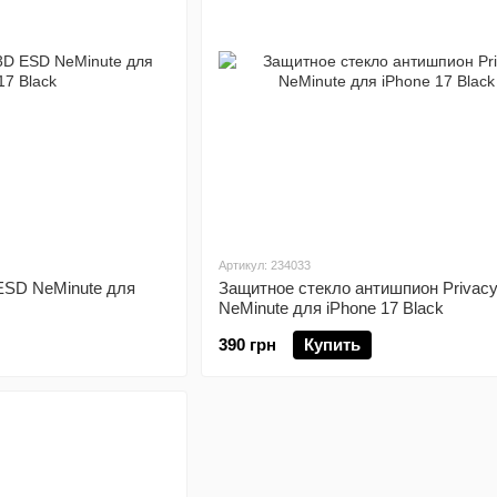
Артикул: 234033
ESD NeMinute для
Защитное стекло антишпион Privac
NeMinute для iPhone 17 Black
390 грн
Купить