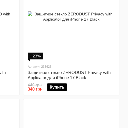
−23%
Артикул: 233623
ith
Защитное стекло ZERODUST Privacy with
Applicator для iPhone 17 Black
440 грн
Купить
340 грн