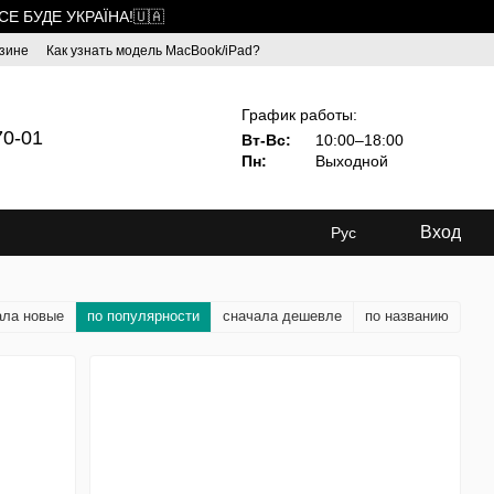
ВСЕ БУДЕ УКРАЇНА!🇺🇦
зине
Как узнать модель MacBook/iPad?
График работы:
70-01
Вт-Вс:
10:00–18:00
Пн:
Выходной
Вход
Рус
ала новые
по популярности
сначала дешевле
по названию