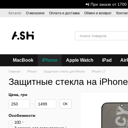
Перейти к основному контенту
📲 При заказе от 170
Каталог
О магазине
Оплата и доставка
Обмен и возврат
Контак
Дисконтная программа
ASH - Оптовая торговля
MacBook
iPhone
Apple Watch
iPad
Air
Главная
iPhone
Защитное стекло для iPhone
iPhone 17
Защитные стекла на iPhone
Цена, грн
От Цена, грн
До Цена, грн
OK
Особенности
10D
1
2