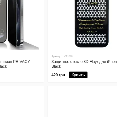
Артикул: 230782
тишпион PRIVACY
Защитное стекло 3D Flayr для iPhon
lack
Black
420 грн
Купить