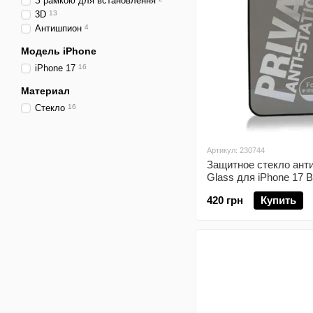
З рамкою для встановлення
3D
13
Антишпион
4
Модель iPhone
iPhone 17
16
Материал
Стекло
16
Артикул: 230744
Защитное стекло ан
Glass для iPhone 17 B
420 грн
Купить