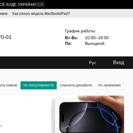
ВСЕ БУДЕ УКРАЇНА!🇺🇦
зине
Как узнать модель MacBook/iPad?
График работы:
70-01
Вт-Вс:
10:00–18:00
Пн:
Выходной
Вход
Рус
ала новые
по популярности
сначала дешевле
по названию