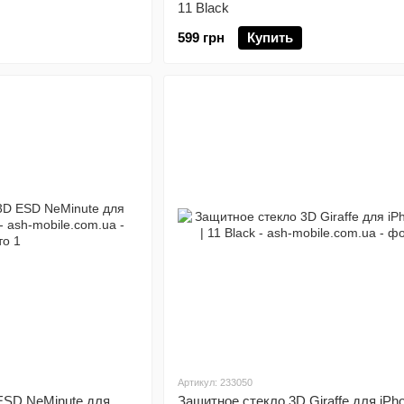
11 Black
599 грн
Купить
Артикул: 233050
ESD NeMinute для
Защитное стекло 3D Giraffe для iPh