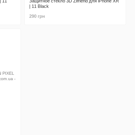
| 11
Защитное стекло 3D Zifriend для iPhone XR
| 11 Black
290 грн