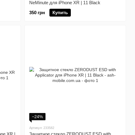
NeMinute для iPhone XR | 11 Black
350 грн
Купить
−24%
Артикул: 233582
one XR |
Защитное стекло ZERODUST ESD with