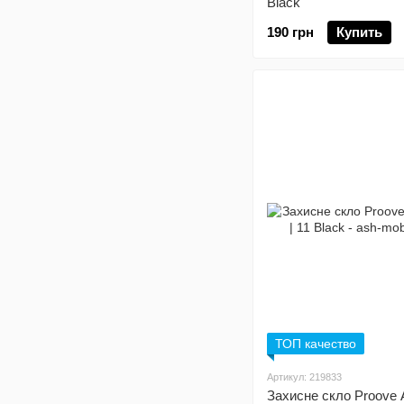
Black
190 грн
Купить
ТОП качество
Артикул: 219833
Захисне скло Proove A