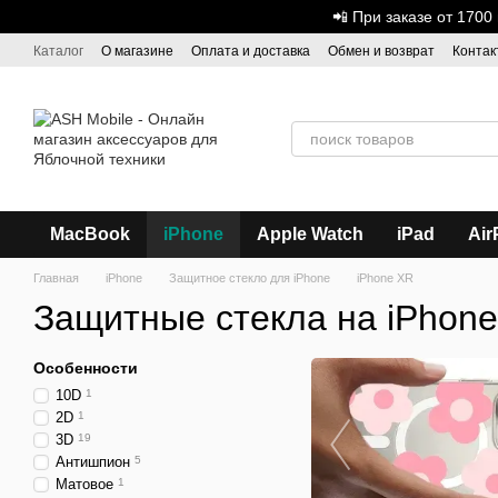
Перейти к основному контенту
📲 При заказе от 170
Каталог
О магазине
Оплата и доставка
Обмен и возврат
Контак
Дисконтная программа
ASH - Оптовая торговля
MacBook
iPhone
Apple Watch
iPad
Air
Главная
iPhone
Защитное стекло для iPhone
iPhone XR
Защитные стекла на iPhon
Особенности
10D
1
2D
1
3D
19
Антишпион
5
Матовое
1