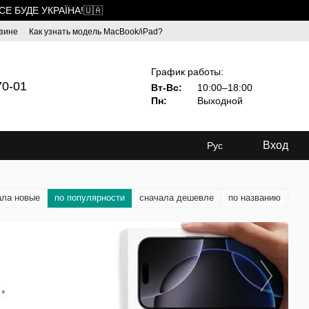
ВСЕ БУДЕ УКРАЇНА!🇺🇦
зине
Как узнать модель MacBook/iPad?
График работы:
70-01
Вт-Вс:
10:00–18:00
Пн:
Выходной
Вход
Рус
ала новые
по популярности
сначала дешевле
по названию