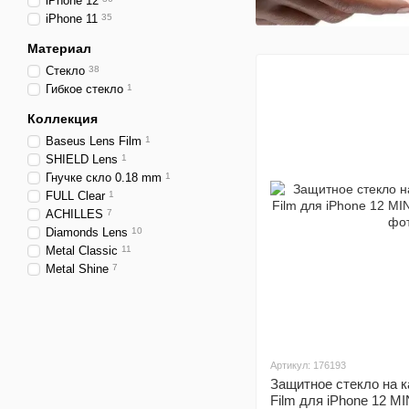
iPhone 12
iPhone 11
35
Материал
Стекло
38
Гибкое стекло
1
Коллекция
Baseus Lens Film
1
SHIELD Lens
1
Гнучке скло 0.18 mm
1
FULL Clear
1
ACHILLES
7
Diamonds Lens
10
Metal Classic
11
Metal Shine
7
Артикул: 176193
Защитное стекло на 
Film для iPhone 12 MI