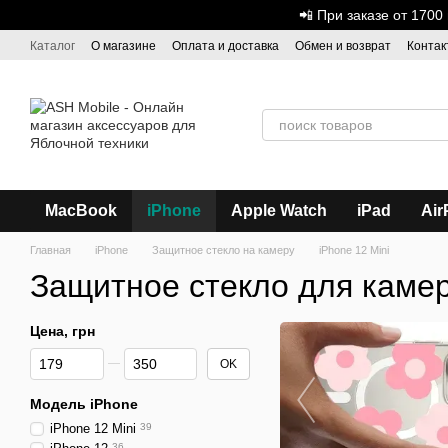
Перейти к основному контенту
📲 При заказе от 170
Каталог
О магазине
Оплата и доставка
Обмен и возврат
Контак
Дисконтная программа
ASH - Оптовая торговля
MacBook
iPhone
Apple Watch
iPad
Air
Главная
iPhone
Защитное стекло на камеру
iPhone 12 Mini
Защитное стекло для камер
Цена, грн
От Цена, грн
До Цена, грн
OK
Модель iPhone
iPhone 12 Mini
39
36