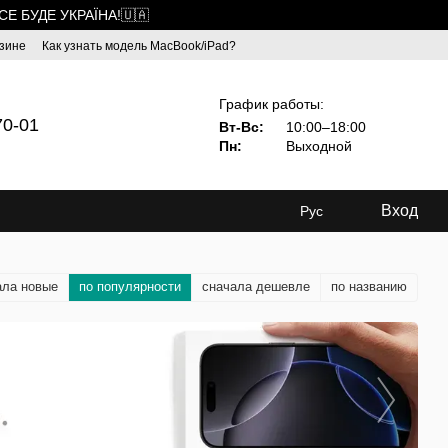
ВСЕ БУДЕ УКРАЇНА!🇺🇦
зине
Как узнать модель MacBook/iPad?
График работы:
70-01
Вт-Вс:
10:00–18:00
Пн:
Выходной
Вход
Рус
ала новые
по популярности
сначала дешевле
по названию