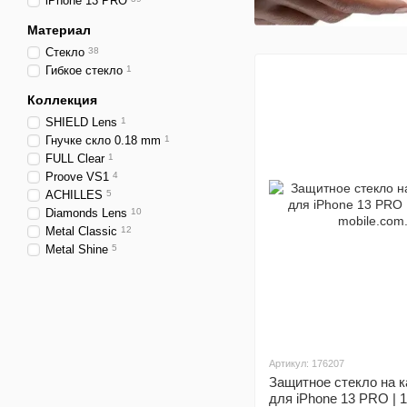
iPhone 13 PRO
Материал
Стекло
38
Гибкое стекло
1
Коллекция
SHIELD Lens
1
Гнучке скло 0.18 mm
1
FULL Clear
1
Proove VS1
4
ACHILLES
5
Diamonds Lens
10
Metal Classic
12
Metal Shine
5
Артикул: 176207
Защитное стекло на 
для iPhone 13 PRO |