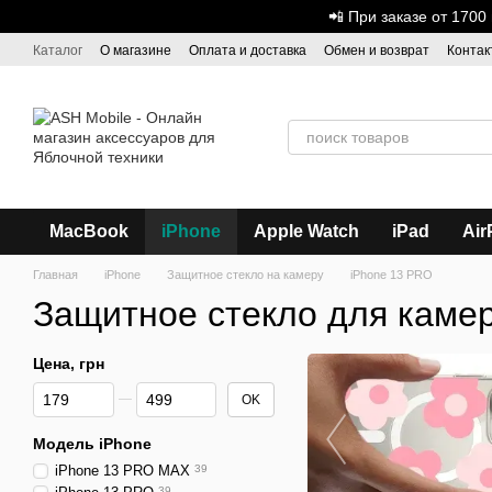
Перейти к основному контенту
📲 При заказе от 170
Каталог
О магазине
Оплата и доставка
Обмен и возврат
Контак
Дисконтная программа
ASH - Оптовая торговля
MacBook
iPhone
Apple Watch
iPad
Air
Главная
iPhone
Защитное стекло на камеру
iPhone 13 PRO
Защитное стекло для каме
Цена, грн
От Цена, грн
До Цена, грн
OK
Модель iPhone
iPhone 13 PRO MAX
39
39