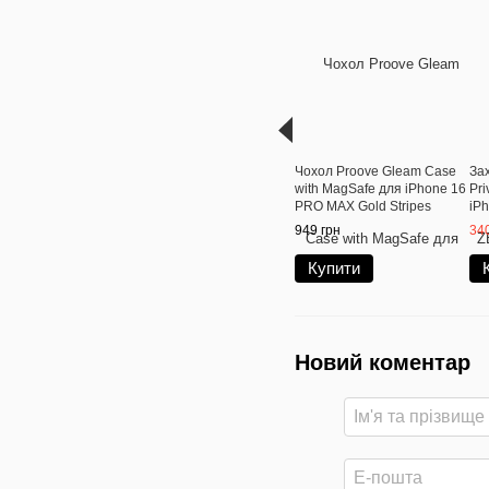
Чохол Proove Gleam Case
За
with MagSafe для iPhone 16
Pri
PRO MAX Gold Stripes
iP
949 грн
340
Купити
Новий коментар