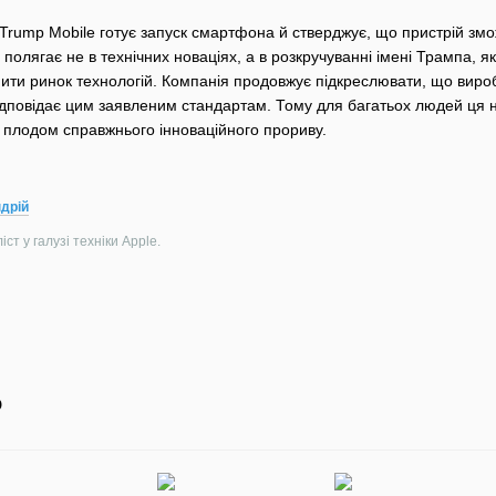
 Trump Mobile готує запуск смартфона й стверджує, що пристрій змо
 полягає не в технічних новаціях, а в розкручуванні імені Трампа, як
нити ринок технологій. Компанія продовжує підкреслювати, що вир
 відповідає цим заявленим стандартам. Тому для багатьох людей ц
 плодом справжнього інноваційного прориву.
дрій
ст у галузі техніки Apple.
о