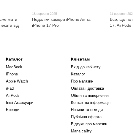
18 вересня 2025
11 вересня 202
може мати
Недоліки камери iPhone Air та
Все, що пот
чекати від
iPhone 17 Pro
17, AirPods 
Каталог
Клієнтам
MacBook
Вхід до кабінету
iPhone
Каталог
Apple Watch
Про магазин
iPad
Оплата і доставка
AirPods
Обмін та повернення
Інші Аксесуари
Контактна інформація
Бренди
Новини та огляди
Публічна оферта
Відгуки про магазин
Мапа сайту