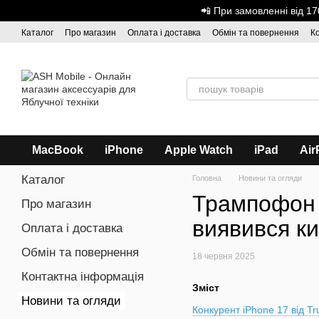
Перейти до основного контенту
📲 При замовленні від 
Каталог
Про магазин
Оплата і доставка
Обмін та повернення
К
Дисконтна програма
ASH - Оптова торгівля
MacBook
iPhone
Apple Watch
iPad
Air
Каталог
Головна
Новини та огляди
Трампофон T
Про магазин
виявився к
Оплата і доставка
Обмін та повернення
18 червня 2025
Контактна інформація
Зміст
Новини та огляди
Конкурент iPhone 17 від T