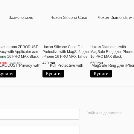
хисне скло ZERODUST
Чохол Silicone Case Full
Чохол Diamonds with
vacy with Applicator для
Protective with MagSafe для
MagSafe Ring для iPhone
hone 16 PRO MAX Black
iPhone 16 PRO MAX Tahoe
16 PRO MAX Black
Blue
 грн
440 грн
420 грн
650 грн
Купити
Купити
Купити
Увійти за допомогою