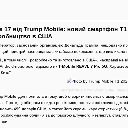
e 17 від Trump Mobile: новий смартфон T1
иробництво в США
ператор, заснований організацією Дональда Трампа, нещодавно пре
 цей пристрій насправді має китайське походження, що викликало пе
1, в тому числі «розроблено та виготовлено в США», насправді не ві
Android-пристрою, відомого як
T-Mobile REVVL 7 Pro 5G
. Характер
Китаї.
Ілюстративне фото / Photo by the Trump M
mp Mobile ідея полягала в тому, щоб створити «повністю американ
лі. Проте, ці обіцянки швидко розвіялися, оскільки всі ключові детал
новить 499 доларів США, а також його скромні характеристики (6,
а розблокування обличчя за допомогою штучного інтелекту), ставлят
енди.