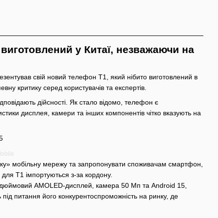
 виготовлений у Китаї, незважаючи на
зентував свій новий телефон T1, який нібито виготовлений в
вну критику серед користувачів та експертів.
дповідають дійсності. Як стало відомо, телефон є
истики дисплея, камери та інших компонентів чітко вказують на
obile
ську» мобільну мережу та запропонувати споживачам смартфон,
і для T1 імпортуються з-за кордону.
8-дюймовий AMOLED-дисплей, камера 50 Мп та Android 15,
ь під питання його конкурентоспроможність на ринку, де