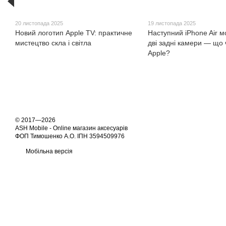
20 листопада 2025
19 листопада 2025
Новий логотип Apple TV: практичне
Наступний iPhone Air 
мистецтво скла і світла
дві задні камери — що 
Apple?
© 2017—2026
ASH Mobile - Online магазин аксесуарів
ФОП Тимошенко А.О. ІПН 3594509976
Мобільна версія