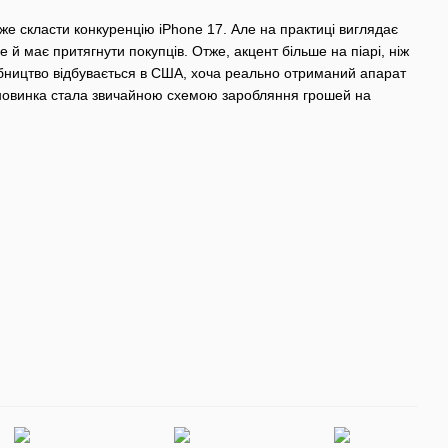
же скласти конкуренцію iPhone 17. Але на практиці виглядає
е й має притягнути покупців. Отже, акцент більше на піарі, ніж
обництво відбувається в США, хоча реально отриманий апарат
я новинка стала звичайною схемою заробляння грошей на