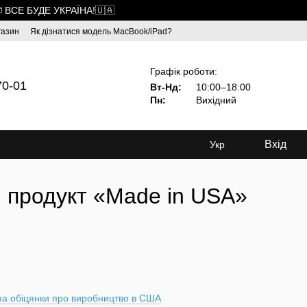
 ВСЕ БУДЕ УКРАЇНА!🇺🇦
газин
Як дізнатися модель MacBook/iPad?
Графік роботи:
70-01
Вт-Нд:
10:00–18:00
Пн:
Вихідний
Вхід
Укр
й продукт «Made in USA»
 на обіцянки про виробництво в США