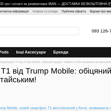
1700 грн і оплаті за реквізитами IBAN — ДОСТАВКА БЕЗКОШТОВНА.
онтактна інформація
Новини та огляди
Публічна оферта
Відгуки про ма
093 126-
Pods
Інші Аксесуари
Бренди
Трампофон T1 від Trump Mobile: обіцяний продукт «Made in USA» виявився китайським!
1 від Trump Mobile: обіцяни
итайським!
rump Mobile: новий смартфон T1 виготовлений у Китаї, незважаючи