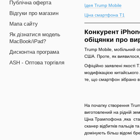
Публічна оферта
Ідея Trump Mobile
Відгуки про магазин
Ціна смартфона T1
Мапа сайту
Конкурент iPhon
Як дізнатися модель
обіцянки про в
MacBook/iPad?
Trump Mobile, мобільний о
Дисконтна програма
США. Проте, як виявилося,
ASH - Оптова торгівля
Офіційно заявлені якості T
модифікацією китайського 
те, що смартфон зібрано в 
На початку створення Tru
виготовлений на рідній зем
Ціна Трампофона ,яка ста
сканер відбитків пальців т
домінують більш відомі бр