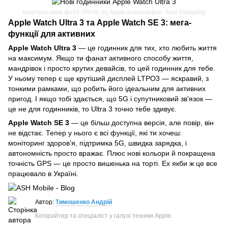
Ілюстративне фото / Photo by Apple presentation "Awe Dropping
Apple Watch Ultra 3 та Apple Watch SE 3: мега-
функції для активних
Apple Watch Ultra 3
— це годинник для тих, хто любить життя
на максимум. Якщо ти фанат активного способу життя,
мандрівок і просто крутих девайсів, то цей годинник для тебе.
У ньому тепер є ще крутіший дисплей LTPO3 — яскравий, з
тонкими рамками, що робить його ідеальним для активних
пригод. І якщо тобі здається, що 5G і супутниковий зв'язок —
це не для годинників, то Ultra 3 точно тебе здивує.
Apple Watch SE 3
— це більш доступна версія, але повір, він
не відстає. Тепер у нього є всі функції, які ти хочеш:
моніторинг здоров’я, підтримка 5G, швидка зарядка, і
автономність просто вражає. Плюс нові кольори й покращена
точність GPS — це просто вишенька на торті. Ех якби ж це все
працювало в Україні.
Автор:
Тимошенко Андрій
Копірайтер та спеціаліст у галузі техніки Apple.