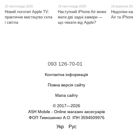
20 листопада 2025
19 листопада 2025
18 вересня 20
Новий логотип Apple TV:
Наступний iPhone Air може
Недоліки ка
практичне мистецтво скла
мати дві задні камери —
Air та iPhon
і світла
що чекати від Apple?
093 126-70-01
Контактна інформація
Повна версія сайту
Мапа сайту
© 2017—2026
ASH Mobile - Online магазин аксесуарів
ФОП Тимошенко А.О. ІПН 3594509976
Укр
Рус