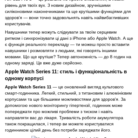
рівень для твоїх вух. З новим дизайном, зручнішими
силіконовими наконечниками та ще крутішими функціями для
здоров’я — вони точно задовольнять навіть найвибагливіших
користувачів.
Навушники тепер можуть слідкувати за твоїм серцевим
ритмом і синхронізувати ці дані з iPhone або Apple Watch. А ще
є функція реального перекладу — ти можеш просто вставити
навушники і розмовляти з людьми, які говорять іншими
мовами. Що ще крутіше? Тепер автономність — до 8 годин на
одному заряді. Це вже дуже серйозно.
Apple Watch Series 11: стиль і функціональність в
одному корпусі
Apple Watch Series 11
— це оновлений вигляд культового
смарт-годинника. Легкий, стильний, з титановим і алюмінієвим
корпусами та ще більшими можливостями для здоров'я. За
допомогою нового моніторингу гіпертензії, годинник може
попереджати про можливі проблеми з тиском і навіть
направляти вас до лікаря. Тривалість роботи акумулятора
також покращилася, і тепер ви можете користуватися
годинником цілий день без потреби заряджати його.