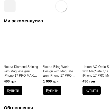
Ми рекомендуємо
Чохол Diamond Shining
Чохол Bling World
Чохол AG Optic S
with MagSafe для
Design with MagSafe
with MagSafe для
iPhone 17 PRO MAX
для iPhone 17 PRO
iPhone 17 PRO M
Deep Purple
MAX Orange
Gold
490 грн
1 099 грн
490 грн
Купити
Купити
Купити
Обговорення