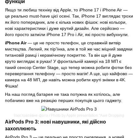
функцій
Якщо ти любиш техніку від Apple, то iPhone 17 і iPhone Air —
це реально must-have цієї осені. Так, iPhone 17 виглядає трохи
як його попередник, але є кілька нових фішок: нові кольори,
нові характеристики і дуже крутий дизайн. Але серйозно —
його просто затміли iPhone 17 Pro і Air, які просто вибухнули.
iPhone Air
— це не просто телефон, це справжній витвір
мистецтва. Легкий, як пір’їнка, але в той же час міцний завдяки
титановій рамці і керамічному покриттю. Та він ще й дуже
круто виглядає в руках! У фронтальній камері на 18 МП є
такий сенсор Center Stage, що тепер можна робити фотки без
перевертання телефону — просто магія! А ще, що кайфово —
камера на 48 МП, де навіть можна робити круті знімки в 4K.
Фішка!
На наш погляд батарея не така потужна як хотілось, але
побачимо вже на реакцію перших покупців цього гаджету.
Ілюстративне фото / Photo by Apple presentation "Awe Dropping
AirPods Pro 3: нові навушники, які дійсно
захоплюють
AirPods Pro 3 — це реально не просто оновлення, а новий