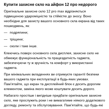
Купити захисне скло на айфон 12 про недорого
Оригінальне захисне скло 12 pro max відрізняється
підвищеною удароміцністю та стійкістю до зносу. Воно
необхідне для захисту вашого основного скла екрана від таких
пошкоджень, як:
подряпини;
тріщини;
сколи і таке інше.
Клеючись поверх основного скла дисплея, захисне скло не
обмежує функціональність та працездатність гаджета,
забезпечуючи ту ж зручність та комфорт у використанні
гаджета.
При мінімальних вкладеннях ви отримуєте гарантії безпеки
вашого гаджета при експлуатації в будь-яких умовах.
Пам'ятайте, що екран та дисплейний блок є досить дорогим
елементом, заміна якого може коштувати досить дорого.
Набагато простіше і вигідніше придбати оригінальне захисне
скло, яке прослужить роки і не вимагатиме ніякого додаткового
догляду, ремонту та обслуговування. Пам'ятайте, що будь-які