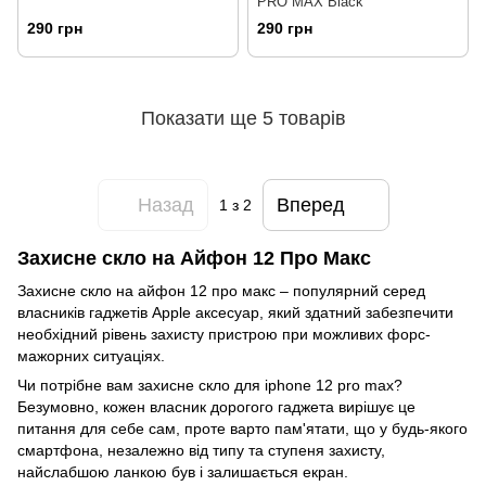
PRO MAX Black
290 грн
290 грн
Показати ще 5 товарів
Назад
Вперед
1
з 2
Захисне скло на Айфон 12 Про Макс
Захисне скло на айфон 12 про макс – популярний серед
власників гаджетів Apple аксесуар, який здатний забезпечити
необхідний рівень захисту пристрою при можливих форс-
мажорних ситуаціях.
Чи потрібне вам захисне скло для iphone 12 pro max?
Безумовно, кожен власник дорогого гаджета вирішує це
питання для себе сам, проте варто пам'ятати, що у будь-якого
смартфона, незалежно від типу та ступеня захисту,
найслабшою ланкою був і залишається екран.