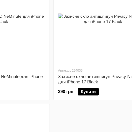
Артикул: 234033
 NeMinute для iPhone
Захисне скло антишпигун Privacy N
для iPhone 17 Black
390 грн
Купити