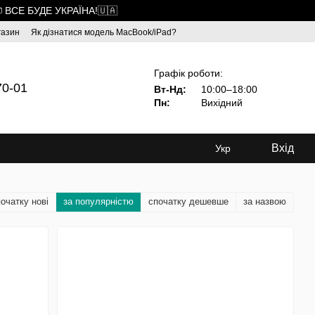
 ВСЕ БУДЕ УКРАЇНА!🇺🇦
газин
Як дізнатися модель MacBook/iPad?
Графік роботи:
70-01
Вт-Нд:
10:00–18:00
Пн:
Вихідний
Вхід
Укр
очатку нові
за популярністю
спочатку дешевше
за назвою