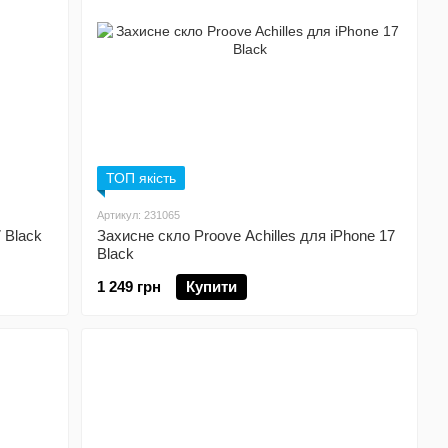
ТОП якість
Артикул: 231065
 Black
Захисне скло Proove Achilles для iPhone 17
Black
1 249 грн
Купити