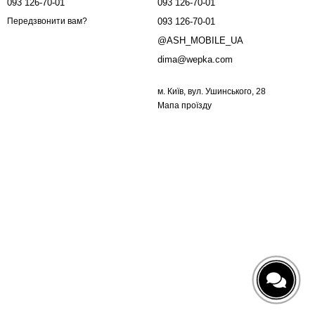
093 126-70-01
093 126-70-01
093 126-70-01
Передзвонити вам?
@ASH_MOBILE_UA
dima@wepka.com
м. Київ, вул. Ушинського, 28
Мапа проїзду