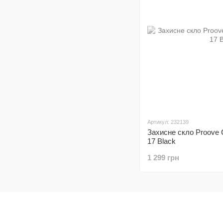
Артикул: 232139
Захисне скло Proove C
17 Black
1 299 грн