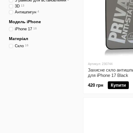
З рамкою для встановлення
3D
13
Антишпигун
4
Модель iPhone
iPhone 17
16
Матеріал
Скло
16
Артикул: 230744
Захисне скло антишп
для iPhone 17 Black
420 грн
Купити