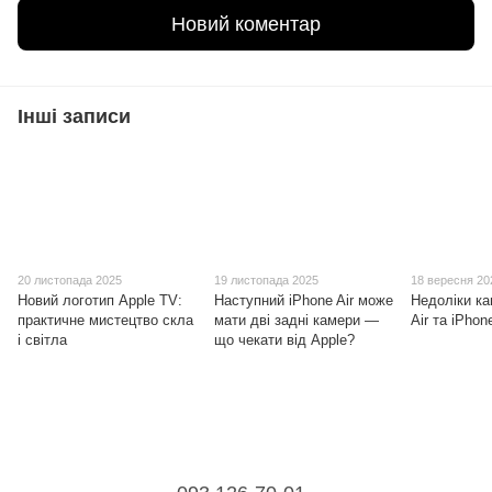
Новий коментар
Інші записи
20 листопада 2025
19 листопада 2025
18 вересня 20
Новий логотип Apple TV:
Наступний iPhone Air може
Недоліки ка
практичне мистецтво скла
мати дві задні камери —
Air та iPhon
і світла
що чекати від Apple?