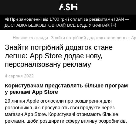
📲 При замовленні від 1700 грн і оплаті за реквізитами IBAN —
ДОСТАВКА БЕЗКОШТОВНА.📦 ВСЕ БУДЕ УКРАЇНА!🇺🇦
Новини та огляди
Знайти потрібний додаток стане легше: Ap
Знайти потрібний додаток стане
легше: App Store додає нову,
персоналізовану рекламу
4 серпня 2022
Користувачам представлять більше програм
у рекламі App Store
29 липня Apple оголосили про розширення для
розробників, які просувають свої продукти через
магазин App Store. Користувачі отримають більше
реклами, щоби розширити сферу впливу розробників.