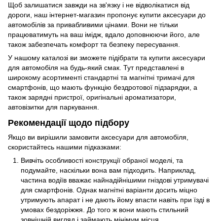
Щоб залишатися завжди на зв'язку і не відволікатися від
дороги, наш інтернет-магазин пропонує купити аксесуари до
автомобілів за привабливими цінами. Вони не тільки
працюватимуть на ваш імідж, вдало доповнюючи його, але
також забезпечать комфорт та безпеку пересування.
У нашому каталозі ви зможете підібрати та купити аксесуари
для автомобіля на будь-який смак. Тут представлені в
широкому асортименті стандартні та магнітні тримачі для
смартфонів, що мають функцію бездротової підзарядки, а
також зарядні пристрої, оригінальні ароматизатори,
автовізитки для паркування.
Рекомендації щодо підбору
Якщо ви вирішили замовити аксесуари для автомобіля,
скористайтесь нашими підказками:
Вивчіть особливості конструкції обраної моделі, та
подумайте, наскільки вона вам підходить. Наприклад,
частина водіїв вважає найнадійнішими гніздові утримувачі
для смартфонів. Однак магнітні варіанти досить міцно
утримують апарат і не дають йому впасти навіть при їзді в
умовах бездоріжжя. До того ж вони мають стильний
зовнішній вигляд і займають мінімум місця.