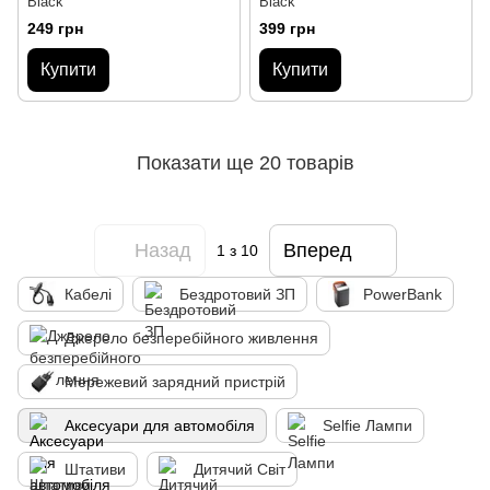
Black
Black
249 грн
399 грн
Купити
Купити
Показати ще 20 товарів
Назад
Вперед
1
з 10
Кабелі
Бездротовий ЗП
PowerBank
Джерело безперебійного живлення
Мережевий зарядний пристрій
Аксесуари для автомобіля
Selfie Лампи
Штативи
Дитячий Світ