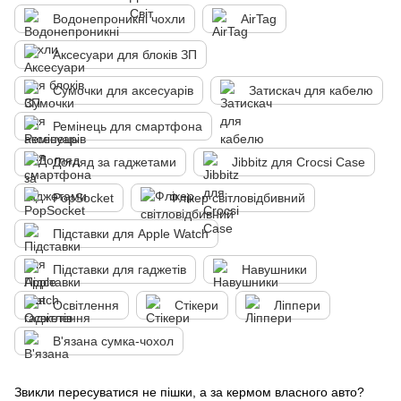
Водонепроникні чохли
AirTag
Аксесуари для блоків ЗП
Сумочки для аксесуарів
Затискач для кабелю
Ремінець для смартфона
Догляд за гаджетами
Jibbitz для Crocsі Case
PopSocket
Флікер світловідбивний
Підставки для Apple Watch
Підставки для гаджетів
Навушники
Освітлення
Стікери
Ліппери
В'язана сумка-чохол
Звикли пересуватися не пішки, а за кермом власного авто?