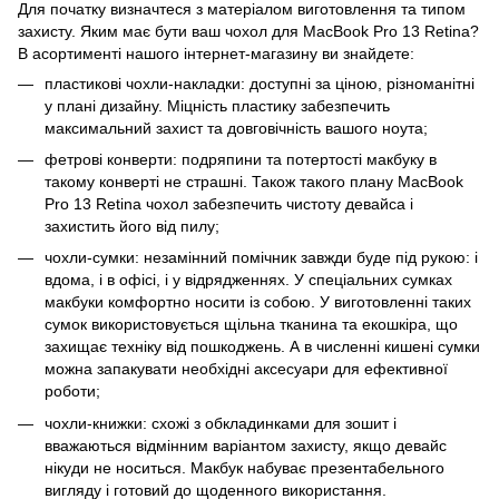
Для початку визначтеся з матеріалом виготовлення та типом
захисту. Яким має бути ваш чохол для MacBook Pro 13 Retina?
В асортименті нашого інтернет-магазину ви знайдете:
пластикові чохли-накладки: доступні за ціною, різноманітні
у плані дизайну. Міцність пластику забезпечить
максимальний захист та довговічність вашого ноута;
фетрові конверти: подряпини та потертості макбуку в
такому конверті не страшні. Також такого плану MacBook
Pro 13 Retina чохол забезпечить чистоту девайса і
захистить його від пилу;
чохли-сумки: незамінний помічник завжди буде під рукою: і
вдома, і в офісі, і у відрядженнях. У спеціальних сумках
макбуки комфортно носити із собою. У виготовленні таких
сумок використовується щільна тканина та екошкіра, що
захищає техніку від пошкоджень. А в численні кишені сумки
можна запакувати необхідні аксесуари для ефективної
роботи;
чохли-книжки: схожі з обкладинками для зошит і
вважаються відмінним варіантом захисту, якщо девайс
нікуди не носиться. Макбук набуває презентабельного
вигляду і готовий до щоденного використання.