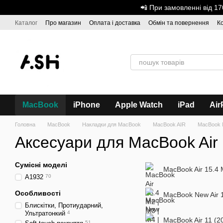
Перейти до основного контенту
📲 При замовленні від 
Каталог
Про магазин
Оплата і доставка
Обмін та повернення
К
Дисконтна програма
ASH - Оптова торгівля
MacBook
iPhone
Apple Watch
iPad
Air
Головна
MacBook
Накладки для MacBook
MacBook AIR
MacBook N
Аксесуари для MacBook Air
Сумісні моделі
MacBook Air 15.4 
A1932
70
Особливості
MacBook New Air 
Блискітки, Протиударний,
Ультратонкий
4
MacBook Air 11 (2
51