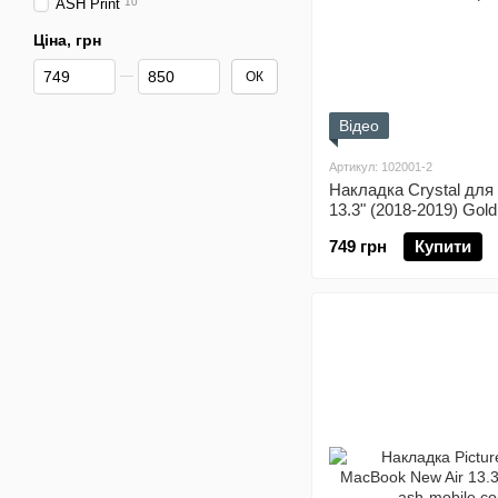
ASH Print
10
Ціна, грн
Від Ціна, грн
До Ціна, грн
ОК
Відео
Артикул: 102001-2
Накладка Crystal для
13.3" (2018-2019) Gold
749 грн
Купити