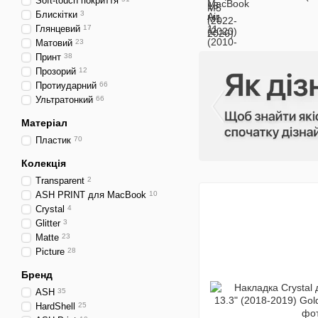
Soft-touch покриття
Блискітки
3
Глянцевий
17
Матовий
23
Принт
38
Прозорий
12
Протиударний
66
Ультратонкий
66
Матеріал
Пластик
70
Колекція
Transparent
2
ASH PRINT для MacBook
10
Crystal
4
Glitter
3
Matte
23
Picture
28
Бренд
ASH
35
HardShell
25