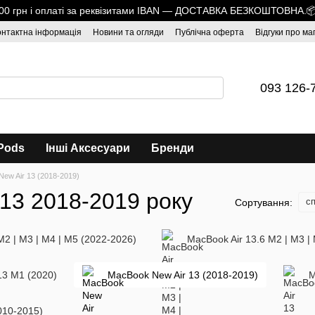
1700 грн і оплаті за реквізитами IBAN — ДОСТАВКА БЕЗКОШТОВНА.
онтактна інформація
Новини та огляди
Публічна оферта
Відгуки про ма
093 126-
Pods
Інші Аксесуари
Бренди
ew Air 13 (2018-2019)
 13 2018-2019 року
сп
Сортування:
M2 | M3 | M4 | M5 (2022-2026)
MacBook Air 13.6 M2 | M3 |
13 M1 (2020)
MacBook New Air 13 (2018-2019)
M
010-2015)