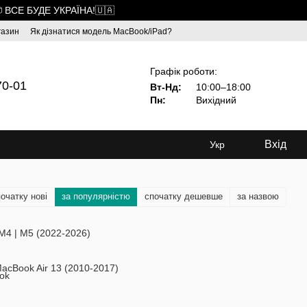
 ВСЕ БУДЕ УКРАЇНА!🇺🇦
газин
Як дізнатися модель MacBook/iPad?
Графік роботи:
70-01
Вт-Нд:
10:00–18:00
Пн:
Вихідний
Вхід
Укр
очатку нові
за популярністю
спочатку дешевше
за назвою
 M4 | M5 (2022-2026)
acBook Air 13 (2010-2017)