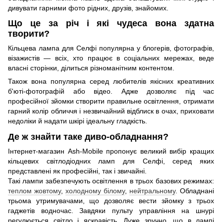
дивувати гарними фото рідних, друзів, знайомих.
Що це за річ і які чудеса вона здатна
творити?
Кільцева лампа для Селфі популярна у блогерів, фотографів,
візажистів — всіх, хто працює в соціальних мережах, веде
власні сторінки, ділиться різноманітним контентом.
Також вона популярна серед любителів якісних креативних
б'юті-фотографій або відео. Адже дозволяє під час
професійної зйомки створити правильне освітлення, отримати
гарний колір обличчя і незвичайний відблиск в очах, приховати
недоліки й надати шкірі ідеальну гладкість.
Де ж знайти таке диво-обладнання?
Інтернет-магазин Аsh-Мobile пропонує великий вибір кращих
кільцевих світлодіодних ламп для Селфі, серед яких
представлені як професійні, так і звичайні.
Такі лампи забезпечують освітлення в трьох базових режимах:
теплом жовтому
,
холодному білому
,
нейтральному
. Обладнані
трьома утримувачами, що дозволяє вести зйомку з трьох
гаджетів водночас. Завдяки пульту управління на шнурі
регулюється світло і яскравість. Дуже зручно, що в лампі