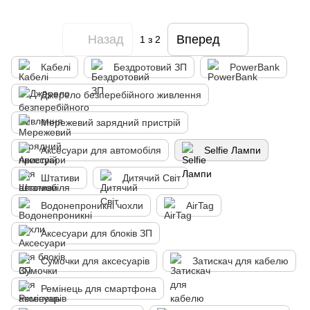
Назад
Вперед
1
з 2
Кабелі
Бездротовий ЗП
PowerBank
Джерело безперебійного живлення
Мережевий зарядний пристрій
Аксесуари для автомобіля
Selfie Лампи
Штативи
Дитячий Світ
Водонепроникні чохли
AirTag
Аксесуари для блоків ЗП
Сумочки для аксесуарів
Затискач для кабелю
Ремінець для смартфона