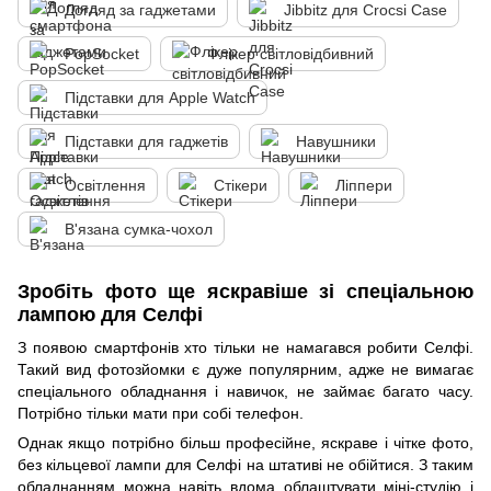
Догляд за гаджетами
Jibbitz для Crocsі Case
PopSocket
Флікер світловідбивний
Підставки для Apple Watch
Підставки для гаджетів
Навушники
Освітлення
Стікери
Ліппери
В'язана сумка-чохол
Зробіть фото ще яскравіше зі спеціальною
лампою для Селфі
З появою смартфонів хто тільки не намагався робити Селфі.
Такий вид фотозйомки є дуже популярним, адже не вимагає
спеціального обладнання і навичок, не займає багато часу.
Потрібно тільки мати при собі телефон.
Однак якщо потрібно більш професійне, яскраве і чітке фото,
без кільцевої лампи для Селфі на штативі не обійтися. З таким
обладнанням можна навіть вдома облаштувати міні-студію і