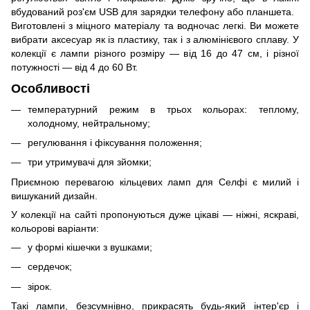
вбудований роз'єм USB для зарядки телефону або планшета.
Виготовлені з міцного матеріалу та водночас легкі. Ви можете
вибрати аксесуар як із пластику, так і з алюмінієвого сплаву. У
колекції є лампи різного розміру — від 16 до 47 см, і різної
потужності — від 4 до 60 Вт.
Особливості
температурний режим в трьох кольорах: теплому,
холодному, нейтральному;
регулювання і фіксування положення;
три утримувачі для зйомки;
Приємною перевагою кільцевих ламп для Селфі є милий і
вишуканий дизайн.
У колекції на сайті пропонуються дуже цікаві — ніжні, яскраві,
кольорові варіанти:
у формі кішечки з вушками;
сердечок;
зірок.
Такі лампи, безсумнівно, прикрасять будь-який інтер'єр і