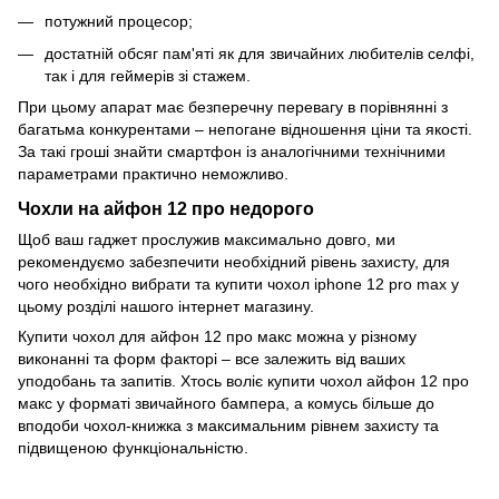
потужний процесор;
достатній обсяг пам'яті як для звичайних любителів селфі,
так і для геймерів зі стажем.
При цьому апарат має безперечну перевагу в порівнянні з
багатьма конкурентами – непогане відношення ціни та якості.
За такі гроші знайти смартфон із аналогічними технічними
параметрами практично неможливо.
Чохли на айфон 12 про недорого
Щоб ваш гаджет прослужив максимально довго, ми
рекомендуємо забезпечити необхідний рівень захисту, для
чого необхідно вибрати та купити чохол iphone 12 pro max у
цьому розділі нашого інтернет магазину.
Купити чохол для айфон 12 про макс можна у різному
виконанні та форм факторі – все залежить від ваших
уподобань та запитів. Хтось воліє купити чохол айфон 12 про
макс у форматі звичайного бампера, а комусь більше до
вподоби чохол-книжка з максимальним рівнем захисту та
підвищеною функціональністю.