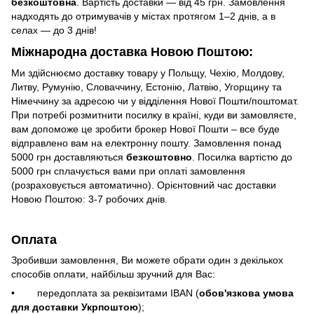
безкоштовна
. Вартість доставки — від 45 грн. Замовлення
надходять до отримувачів у містах протягом 1–2 днів, а в
селах — до 3 днів!
Міжнародна доставка Новою Поштою:
Ми здійснюємо доставку товару у Польщу, Чехію, Молдову,
Литву, Румунію, Словаччину, Естонію, Латвію, Угорщину та
Німеччину за адресою чи у відділення Нової Пошти/поштомат.
При потребі розмитнити посилку в країні, куди ви замовляєте,
вам допоможе це зробити брокер Нової Пошти – все буде
відправлено вам на електронну пошту. Замовлення понад
5000 грн доставляються
безкоштовно
. Посилка вартістю до
5000 грн сплачується вами при оплаті замовлення
(розраховується автоматично). Орієнтовний час доставки
Новою Поштою: 3-7 робочих днів.
Оплата
Зробивши замовлення, Ви можете обрати один з декількох
способів оплати, найбільш зручний для Вас:
• передоплата за реквізитами IBAN (
обов'язкова умова
для доставки Укрпоштою
);