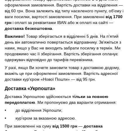
оформлення замовлення. Вартість доставки на відділення —
від 60 грн. Вона залежить від типу населеного пункту, об'єму і
ваги посилки, вартості замовлення. При замовленні
від 1700
грн
і оплаті за реквізитами IBAN або ж оплаті на сайті —
доставка безкоштовна
.
Важливо!
Товар зберігається в відділенні 5 днів. На п'ятий
день він автоматично повертається відправнику. Зв'яжіться з
нами, якщо у Вас не виходить забрати посилку в термін. Ми
продовжимо час її зберігання. Вартість зберігання оплачує
одержувач відповідно до тарифів перевізника.
У разі, якщо Ви хочете замовити товар з доставкою додому,
вкажіть це при оформленні замовлення. Вартість адресної
доставки кур'єром «Нової Пошти» — від 95 грн.
Доставка «Укрпошта»
Доставка Укрпоштою здійснюється
тільки за повною
передоплатою
. Ми пропонуємо два варіанти отримання:
• до відділення Укрпошти;
• кур'єром за вказаною адресою.
При замовленні на суму
від 1500 грн
—
доставка