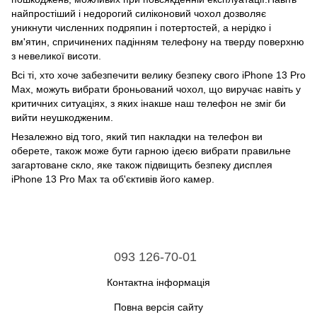
найпростіший і недорогий силіконовий чохол дозволяє
уникнути численних подряпин і потертостей, а нерідко і
вм'ятин, спричинених падінням телефону на тверду поверхню
з невеликої висоти.
Всі ті, хто хоче забезпечити велику безпеку свого iPhone 13 Pro
Max, можуть вибрати броньований чохол, що виручає навіть у
критичних ситуаціях, з яких інакше наш телефон не зміг би
вийти неушкодженим.
Незалежно від того, який тип накладки на телефон ви
оберете, також може бути гарною ідеєю вибрати правильне
загартоване скло, яке також підвищить безпеку дисплея
iPhone 13 Pro Max та об'єктивів його камер.
093 126-70-01
Контактна інформація
Повна версія сайту