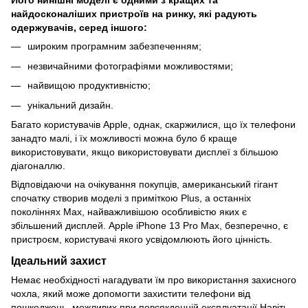
Його нинішні моделі є одними з кращих та
найдосконаліших пристроїв на ринку, які радують
одержувачів, серед іншого:
широким програмним забезпеченням;
незвичайними фотографіями можливостями;
найвищою продуктивністю;
унікальний дизайн.
Багато користувачів Apple, однак, скаржилися, що їх телефони
занадто малі, і їх можливості можна було б краще
використовувати, якщо використовувати дисплеї з більшою
діагоналлю.
Відповідаючи на очікування покупців, американський гігант
спочатку створив моделі з приміткою Plus, а останніх
поколіннях Max, найважливішою особливістю яких є
збільшений дисплей. Apple iPhone 13 Pro Max, безперечно, є
пристроєм, користувачі якого усвідомлюють його цінність.
Ідеальний захист
Немає необхідності нагадувати їм про використання захисного
чохла, який може допомогти захистити телефони від
пошкоджень, можливих при повсякденній експлуатації.Навіть