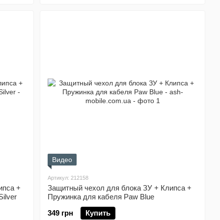
Видео
Артикул: 212158
ипса +
Защитный чехол для блока ЗУ + Клипса +
ilver
Пружинка для кабеля Paw Blue
349 грн
Купить