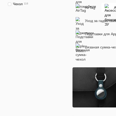
Чехол
116
AirTag
А
Уход за гаджетам
Подставки для Ap
Вязаная сумка-че