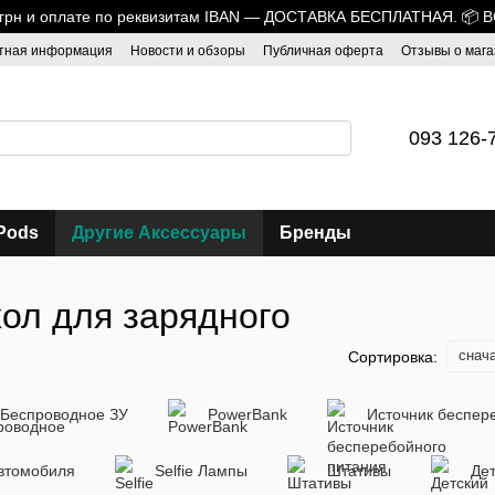
0 грн и оплате по реквизитам IBAN — ДОСТАВКА БЕСПЛАТНАЯ. 📦 
тная информация
Новости и обзоры
Публичная оферта
Отзывы о мага
093 126-
Pods
Другие Аксессуары
Бренды
ол для зарядного
снач
Сортировка:
Беспроводное ЗУ
PowerBank
Источник беспер
автомобиля
Selfie Лампы
Штативы
Де