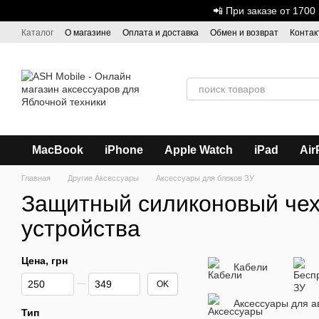
Перейти к основному контенту
📲 При заказе от 170
Каталог
О магазине
Оплата и доставка
Обмен и возврат
Контак
Дисконтная программа
ASH - Оптовая торговля
MacBook
iPhone
Apple Watch
iPad
Air
Главная
Другие Аксессуары
Аксессуары для блоков ЗУ
Защитный силиконовый чех
устройства
Цена, грн
Кабели
От Цена, грн
До Цена, грн
OK
Аксессуары для 
Тип