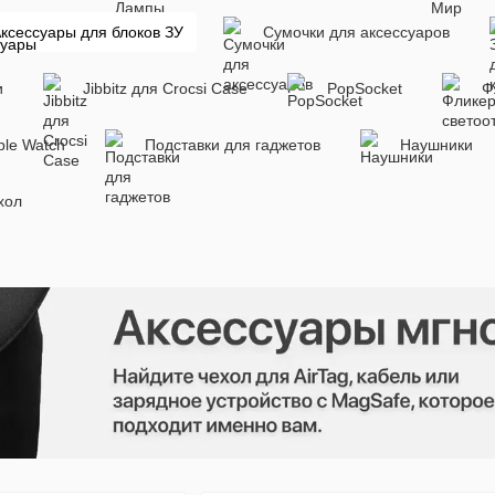
ксессуары для блоков ЗУ
Сумочки для аксессуаров
и
Jibbitz для Crocsі Case
PopSocket
Ф
ple Watch
Подставки для гаджетов
Наушники
хол