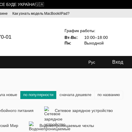
ВСЕ БУДЕ УКРАЇНА!🇺🇦
зине
Как узнать модель MacBook/iPad?
График работы:
70-01
Вт-Вс:
10:00–18:00
Пн:
Выходной
Вход
Рус
ала новые
по популярности
сначала дешевле
по названию
ебойного питания
Cетевое зарядное устройство
тский Мир
Водонепроницаемые чехлы