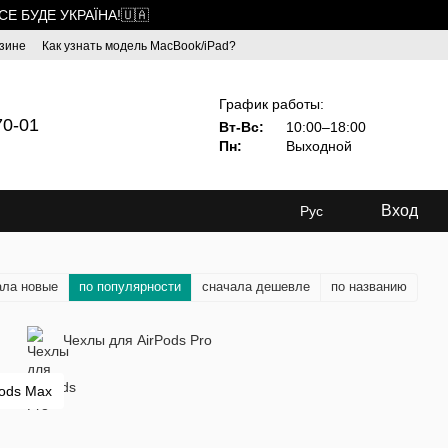
ВСЕ БУДЕ УКРАЇНА!🇺🇦
зине
Как узнать модель MacBook/iPad?
График работы:
70-01
Вт-Вс:
10:00–18:00
Пн:
Выходной
Вход
Рус
ала новые
по популярности
сначала дешевле
по названию
Чехлы для AirPods Pro
Pods Max