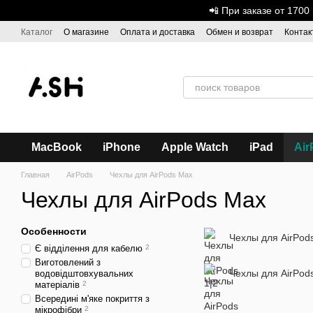
Перейти к основному контенту
📲 При заказе от 170
Каталог
О магазине
Оплата и доставка
Обмен и возврат
Контак
Дисконтная программа
ASH - Оптовая торговля
MacBook
iPhone
Apple Watch
iPad
Air
Главная
AirPods
Чехлы для AirPods Max
Чехлы для AirPods Max
Особенности
Чехлы для AirPods
Є відділення для кабелю
2
Виготовлений з
Чехлы для AirPods
водовідштовхувальних
матеріалів
2
Всередині м'яке покриття з
мікрофібри
2