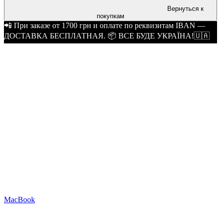
Вернуться к
покупкам
📲 При заказе от 1700 грн и оплате по реквизитам IBAN —
ДОСТАВКА БЕСПЛАТНАЯ. 📦 ВСЕ БУДЕ УКРАЇНА!🇺🇦
MacBook