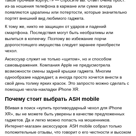
такой прочный корпус?» — спросите вы. Ответ очень прост:
из-за ношения телефона в кармане или сумке всегда
появляются царапины или потертости, которые значительно
портят внешний вид любимого гаджета.
К тому же, никто не защищен от ударов и падений
смартфона. Последствия могут быть необратимы или
вылиться в копеечку. Поэтому во избежание порчи
дорогостоящего имущества следует заранее приобрести
чехол.
Аксессуар служит не только «щитом», но и способом
самовыражения. Компания Apple не предусмотрела
возможности смены задней крышки гаджета. Многим
однообразие надоедает, а иногда просто хочется внести в
свой день толику ярких красок. Это запросто можно сделать с
помощью чехла-накладки iPhone XR.
Почему стоит выбрать ASH mobile
Вбивая в поиск «купить противоударный чехол для iPhone
XR», вы не можете быть уверены в качестве предложенных
гаджетов. Да и легко можно попасть на мошенников.
Интернет-магазин аксессуаров ASH mobile собрал только
положительные отзывы, что говорит о его честности и высоком