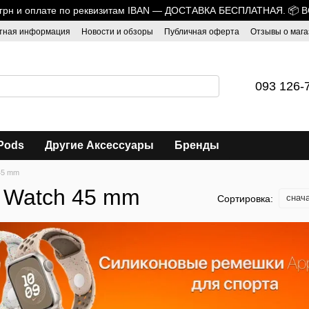
0 грн и оплате по реквизитам IBAN — ДОСТАВКА БЕСПЛАТНАЯ. 📦 
тная информация
Новости и обзоры
Публичная оферта
Отзывы о мага
093 126-
Pods
Другие Аксессуары
Бренды
45 mm
e Watch 45 mm
снач
Сортировка: