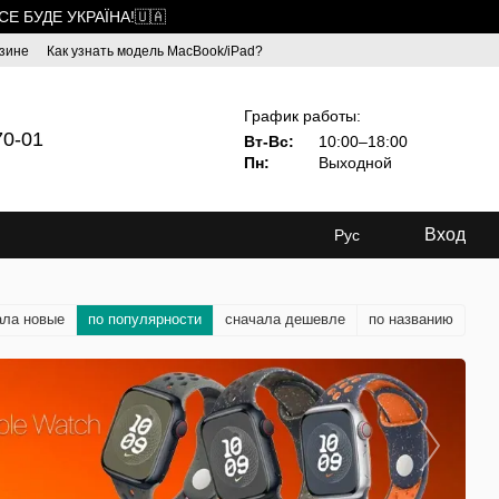
ВСЕ БУДЕ УКРАЇНА!🇺🇦
зине
Как узнать модель MacBook/iPad?
График работы:
70-01
Вт-Вс:
10:00–18:00
Пн:
Выходной
Вход
Рус
ала новые
по популярности
сначала дешевле
по названию