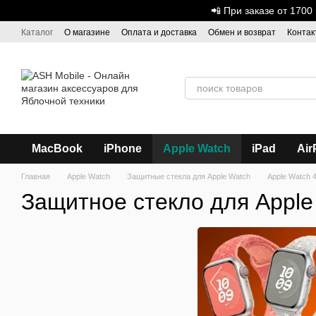
Перейти к основному контенту
📲 При заказе от 170
Каталог
О магазине
Оплата и доставка
Обмен и возврат
Контак
Дисконтная программа
ASH - Оптовая торговля
MacBook
iPhone
Apple Watch
iPad
Air
Главная
Apple Watch
Защитные стекла для Apple Watch
Apple Watch 
Защитное стекло для Appl