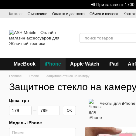
Перейти к основному контенту
📲 При заказе от 170
Каталог
О магазине
Оплата и доставка
Обмен и возврат
Контак
Дисконтная программа
ASH - Оптовая торговля
MacBook
iPhone
Apple Watch
iPad
Air
Главная
iPhone
Защитное стекло на камеру
Защитное стекло на камеру
Цена, грн
Чехлы для iPhone
От Цена, грн
До Цена, грн
OK
Модель iPhone