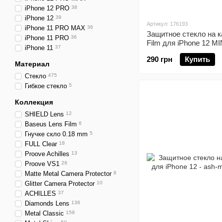
iPhone 12 PRO
38
iPhone 12
39
Артикул: 176193
iPhone 11 PRO MAX
36
Защитное стекло на 
iPhone 11 PRO
36
Film для iPhone 12 MI
iPhone 11
37
290 грн
Купить
Материал
Стекло
475
Гибкое стекло
5
Коллекция
SHIELD Lens
12
Baseus Lens Film
6
Гнучке скло 0.18 mm
5
FULL Clear
18
Proove Achilles
13
Proove VS1
26
Matte Metal Camera Protector
8
Glitter Camera Protector
10
ACHILLES
37
Diamonds Lens
136
Metal Classic
159