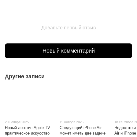
Добавьте первый отзыв
Новый комментарий
Другие записи
20 ноября 2025
19 ноября 2025
18 сентября 2
Новый логотип Apple TV:
Следующий iPhone Air
Недостатки
практическое искусство
может иметь две задние
Air и iPhone