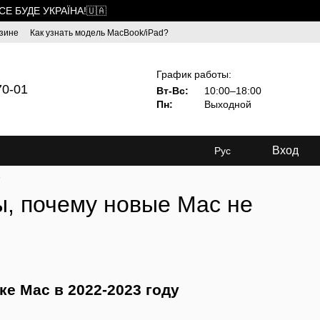
ВСЕ БУДЕ УКРАЇНА!🇺🇦
зине
Как узнать модель MacBook/iPad?
График работы:
70-01
Вт-Вс:
10:00–18:00
Пн:
Выходной
Вход
Рус
у
, почему новые Mac не
е Mac в 2022-2023 году