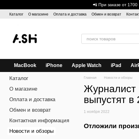
Перейти к основному контенту
📲 При заказе от 170
Каталог
О магазине
Оплата и доставка
Обмен и возврат
Контак
Дисконтная программа
ASH - Оптовая торговля
MacBook
iPhone
Apple Watch
iPad
Air
Каталог
Главная
Новости и обзоры
Журналист 
О магазине
выпустят в 
Оплата и доставка
Обмен и возврат
1 ноября 2022
Контактная информация
Отложили произв
Новости и обзоры