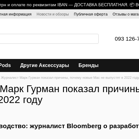
0 грн и оплате по реквизитам IBAN — ДОСТАВКА БЕСПЛАТНАЯ. 📦 
тная информация
Новости и обзоры
Публичная оферта
Отзывы о мага
093 126-
Pods
Другие Аксессуары
Бренды
Журналист Марк Гурман показал причины, почему новые Mac не выпустят в 2022 год
Марк Гурман показал причины
2022 году
одство: журналист Bloomberg о разработк