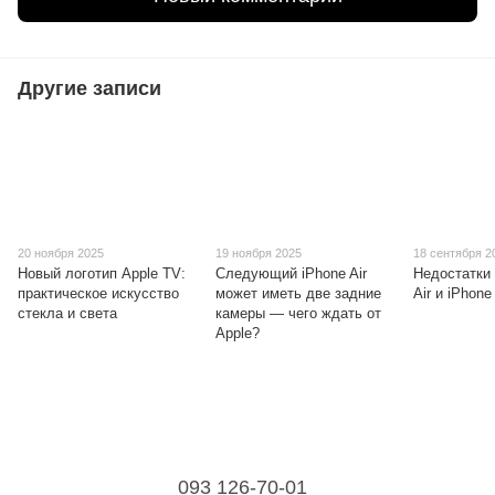
Другие записи
20 ноября 2025
19 ноября 2025
18 сентября 2
Новый логотип Apple TV:
Следующий iPhone Air
Недостатки
практическое искусство
может иметь две задние
Air и iPhone
стекла и света
камеры — чего ждать от
Apple?
093 126-70-01