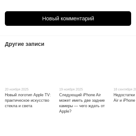
Новый комментарий
Другие записи
20 ноября 2025
19 ноября 2025
18 сентября 2
Новый логотип Apple TV:
Следующий iPhone Air
Недостатки
практическое искусство
может иметь две задние
Air и iPhone
стекла и света
камеры — чего ждать от
Apple?