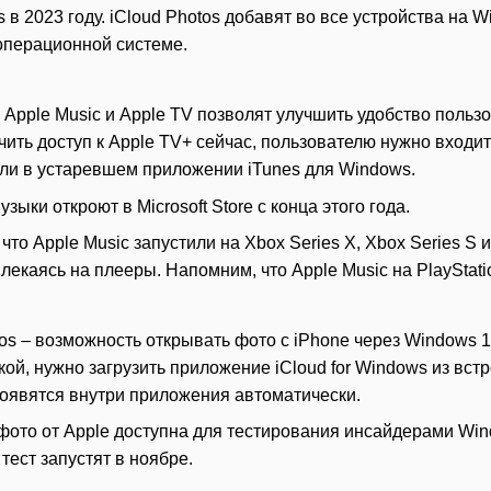
в 2023 году. iCloud Photos добавят во все устройства на W
операционной системе.
Apple Music и Apple TV позволят улучшить удобство польз
ить доступ к Apple TV+ сейчас, пользователю нужно входить 
или в устаревшем приложении iTunes для Windows.
ыки откроют в Microsoft Store с конца этого года.
 что Apple Music запустили на Xbox Series X, Xbox Series S
лекаясь на плееры. Напомним, что Apple Music на PlayStati
os – возможность открывать фото с iPhone через Windows 1
ой, нужно загрузить приложение iCloud for Windows из вст
появятся внутри приложения автоматически.
ото от Apple доступна для тестирования инсайдерами Wind
тест запустят в ноябре.