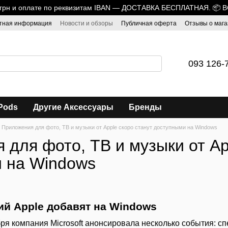
0 грн и оплате по реквизитам IBAN — ДОСТАВКА БЕСПЛАТНАЯ. 📦 
тная информация
Новости и обзоры
Публичная оферта
Отзывы о мага
093 126-
Pods
Другие Аксессуары
Бренды
Приложения для фото, ТВ и музыки от Apple скоро станут доступными на Windows
для фото, ТВ и музыки от Ap
 на Windows
й Apple добавят на Windows
ря компания Microsoft анонсировала несколько события: с