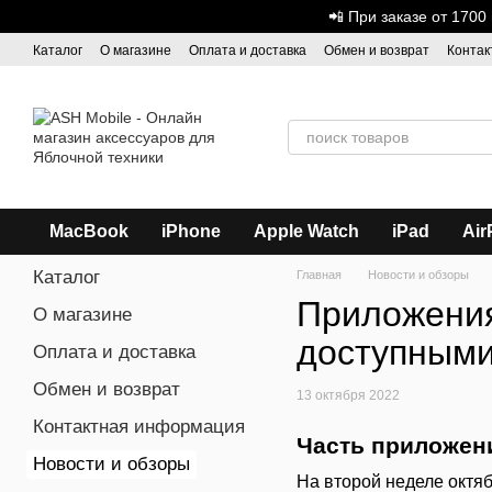
Перейти к основному контенту
📲 При заказе от 170
Каталог
О магазине
Оплата и доставка
Обмен и возврат
Контак
Дисконтная программа
ASH - Оптовая торговля
MacBook
iPhone
Apple Watch
iPad
Air
Каталог
Главная
Новости и обзоры
Приложения 
О магазине
доступными
Оплата и доставка
Обмен и возврат
13 октября 2022
Контактная информация
Часть приложени
Новости и обзоры
На второй неделе октяб