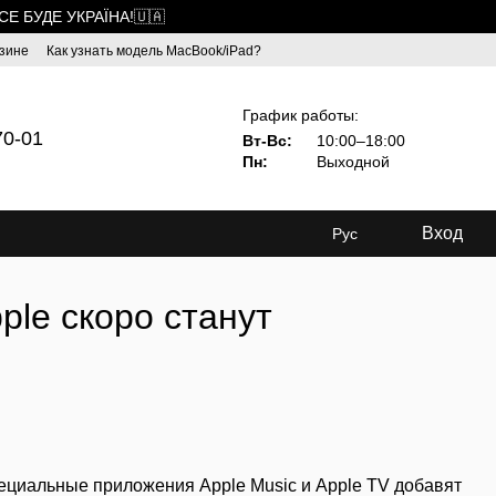
ВСЕ БУДЕ УКРАЇНА!🇺🇦
зине
Как узнать модель MacBook/iPad?
График работы:
70-01
Вт-Вс:
10:00–18:00
Пн:
Выходной
Вход
Рус
ple скоро станут
пециальные приложения Apple Music и Apple TV добавят